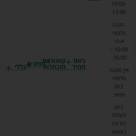
10:00-
13:00
מענה
טלפוני
א-ה:
10:00 –
16:00.
ניווט
קטגוריות
מותגים
מהיר
מובחרות
כללי
אין מענה
גרקו
ביגוד
אמבטיות
תקנון
טלפוני
צ'יקו
לתינוקות
לתינוק
החנות
ביום
ספורט
הנקה
בוסטרים
הצהרת
שישי.
ליין
והאכלה
נגישות
כורסאות
ניתן
סייבקס
רחצה
הנקה
מדיניות
לשלוח
וטיפוח
מיננה
פרטיות
כסאות
הודעה
טקסטיל
אוכל
בייבי
מפת
בווצאפ
לתינוק
מישל
אתר