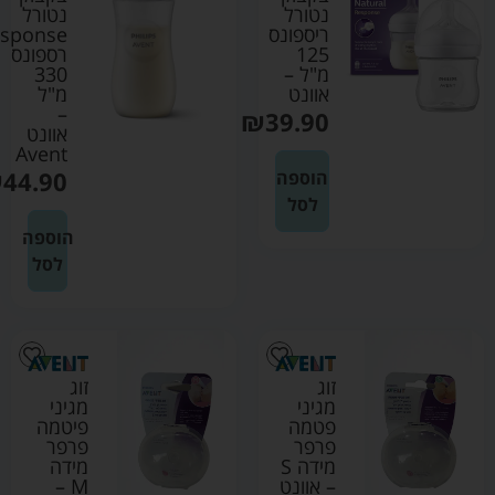
נטורל
נטורל
ריספונס
sponse
125
רספונס
מ"ל –
330
אוונט
מ"ל
–
₪
39.90
אוונט
Avent
₪
44.90
הוספה
לסל
הוספה
לסל
זוג
זוג
מגיני
מגיני
פטמה
פיטמה
פרפר
פרפר
מידה S
מידה
– אוונט
M –