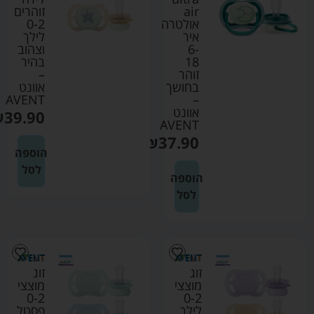
air
זוהרים
אולטרה
0-2
איר
לילך
6-
וצהוב
18
בהיר
זוהר
–
בחושך
אוונט
AVENT
–
אוונט
₪
39.90
AVENT
₪
37.90
הוספה
לסל
הוספה
לסל
זוג
זוג
מוצצי
מוצצי
0-2
0-2
לילך
פסטל