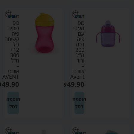
כוס
כוס
מעבר
שתיה
עם
פיה
פיה
קשיחה
רכה
גיל
12+
200
מ"ל
300
ורוד
מ"ל
–
–
אוונט
אוונט
AVENT
Avent
₪
49.90
₪
49.90
הוספה
הוספה
לסל
לסל