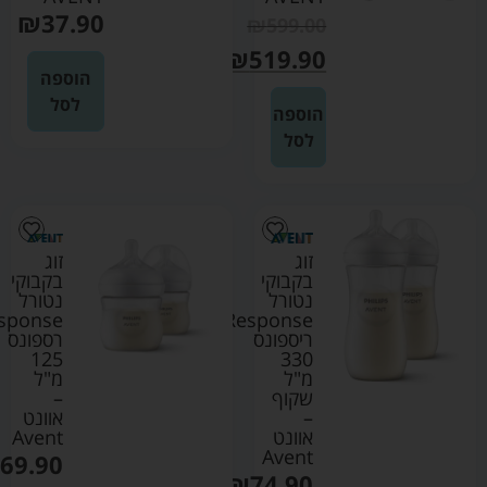
₪
37.90
₪
599.00
₪
519.90
הוספה
לסל
הוספה
לסל
זוג
זוג
בקבוקי
בקבוקי
נטורל
נטורל
sponse
Response
ריספונס
רספונס
125
330
מ"ל
מ"ל
שקוף
–
–
אוונט
אוונט
Avent
Avent
69.90
₪
74.90