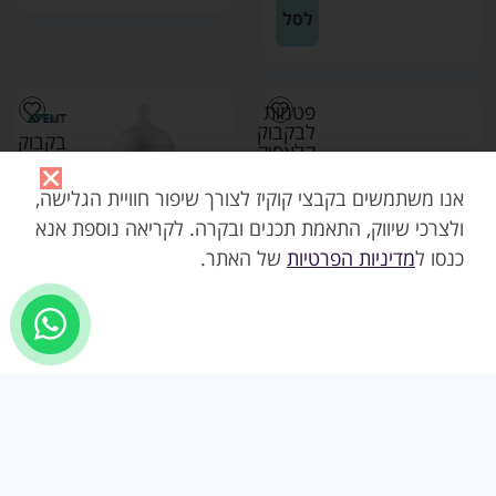
לסל
פטמות
לבקבוק
בקבוק
קלאסיק
נטורל
6+
ריספונס
דייסה
אנו משתמשים בקבצי קוקיז לצורך שיפור חוויית הגלישה,
260
–
מ"ל
ולצרכי שיווק, התאמת תכנים ובקרה. לקריאה נוספת אנא
אוונט
עם
₪
29.90
כנסו ל
מדיניות הפרטיות
של האתר.
שסתום
ה-
AirFree
הוספה
–
אוונט
לסל
₪
54.90
הוספה
לסל