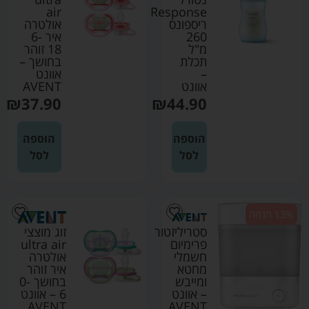
air
Response
ריספונס
אולטרה
260
איר 6-
מ"ל
18 זוהר
תכלת
בחושך –
–
אוונט
אוונט
AVENT
₪
37.90
₪
44.90
הוספה
הוספה
לסל
לסל
13% הנחה
סטריליזטור
זוג מוצצי
פרימיום
ultra air
חשמלי
אולטרה
מחטא
איר זוהר
ומייבש
בחושך 0-
– אוונט
6 – אוונט
AVENT
AVENT