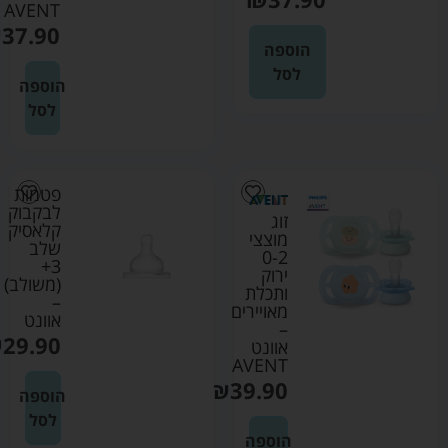
AVENT
₪
37.90
הוספה
לסל
הוספה
לסל
פטמות
לבקבוק
זוג
קלאסיק
מוצצי
שלב
0-2
3+
ירוק
(משולב)
ותכלת
–
מאויירים
אוונט
–
₪
29.90
אוונט
AVENT
₪
39.90
הוספה
לסל
הוספה