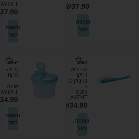
AVENT
₪
37.90
37.90
הוספה
הוספה
לסל
לסל
מברשת
מחלק
לניקוי
מנות
בקבוקים
–
–
אוונט
אוונט
AVENT
AVENT
34.90
₪
34.90
הוספה
הוספה
לסל
לסל