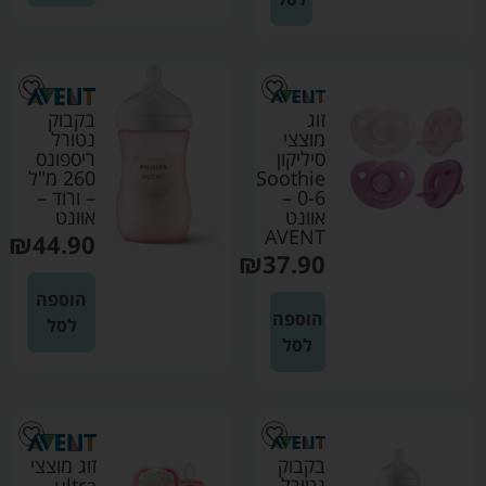
זוג
בקבוק
מוצצי
נטורל
סיליקון
ריספונס
Soothie
260 מ"ל
0-6 –
– ורוד –
אוונט
אוונט
AVENT
₪
44.90
₪
37.90
הוספה
הוספה
לסל
לסל
בקבוק
זוג מוצצי
נטורל
ultra