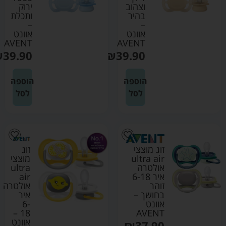
וצהוב
ירוק
בהיר
ותכלת
–
–
אוונט
אוונט
AVENT
AVENT
₪
39.90
₪
39.90
הוספה
הוספה
לסל
לסל
זוג מוצצי
זוג
ultra air
מוצצי
אולטרה
ultra
איר 6-18
air
זוהר
אולטרה
בחושך –
איר
אוונט
6-
18 –
AVENT
אוונט
₪
37.90