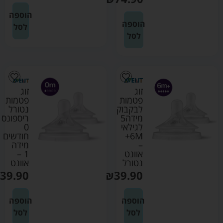
הוספה
הוספה
לסל
לסל
זוג
זוג
פטמות
פטמות
לבקבוק
נטורל
מידה5
ריספונס
לגילאי
0
6M+
חודשים
–
מידה
אוונט
1 –
נטורל
אוונט
39.90
₪
39.90
הוספה
הוספה
לסל
לסל