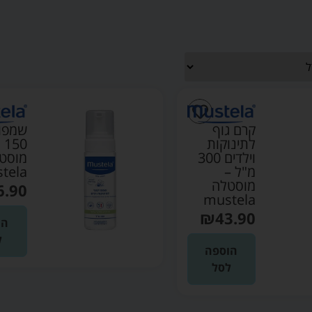
קרם גוף
שמפו
לתינוקות
50
וילדים 300
מוסט
מ"ל –
tela
מוסטלה
6.90
mustela
₪
43.90
הו
ל
הוספה
לסל