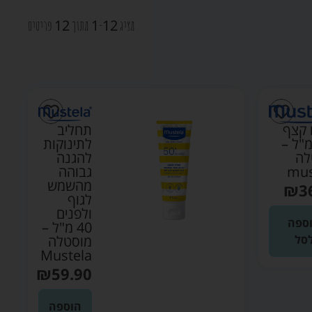
12
1
12
מציג
-
מתוך
פריטים
תחליב
 קצף
לתינוקות
1 מ"ל –
להגנה
לה
גבוהה
mus
מהשמש
₪
3
לגוף
ולפנים
ספה
40 מ"ל –
מוסטלה
סל
Mustela
₪
59.90
הוספה