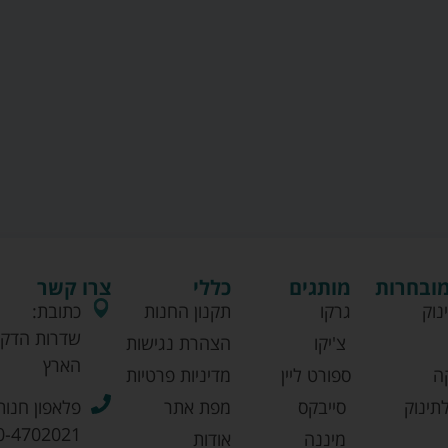
מובחרות
מותגים
כללי
צרו קשר
נוק
גרקו
תקנון החנות
כתובת:
שדרות הדקל
צ'יקו
הצהרת נגישות
הארץ
ה
ספורט ליין
מדיניות פרטיות
תינוק
סייבקס
מפת אתר
פלאפון חנות
0-4702021
מיננה
אודות