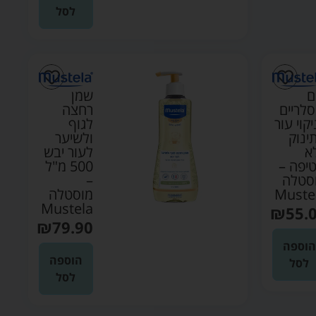
לסל
ם
שמן
סלריים
רחצה
יקוי עור
לגוף
ינוק
ולשיער
א
לעור יבש
יפה –
500 מ"ל
סטלה
–
Muste
מוסטלה
Mustela
₪
55.
₪
79.90
הוספה
הוספה
לסל
לסל