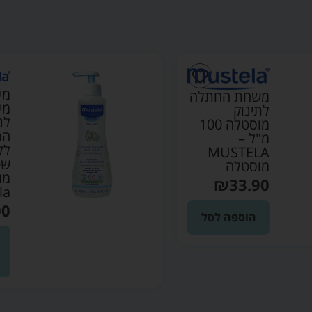
מי
משחת החתלה
מי
לתינוק
לנ
מוסטלה 100
הת
מ"ל –
לל
MUSTELA
שט
מוסטלה
מו
₪
33.90
la
00
הוספה לסל