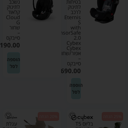
בטיחות
נשכב
לתינוק
לתינוק
לרכב
קלאוד
Cloud
Eternis
G
S
with
שחור
–
SensorSafe
2.0
סייבקס
Cybex
190.00
Cybex
אפור/שחור
–
הוספה
סייבקס
לסל
₪
1690.00
הוספה
לסל
25% הנחה
20% הנחה
בליוס T5
עגלת