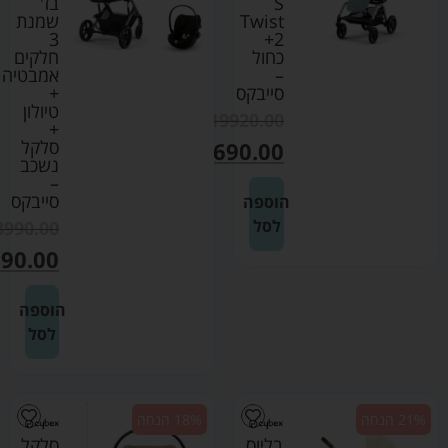
S
בז'
Twist
שמנת
3
+2
כחול
חלקים
–
אמבטיה
סייבקס
+
טיולון
₪
19920.00
+
סלקל
₪
1690.00
נשכב
–
סייבקס
הוספה
לסל
3990.00
90.00
הוספה
לסל
21% הנחה
18% הנחה
בליוס
סלקל