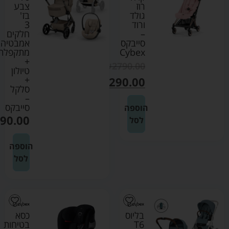
רוז
צבע
גולד
בז'
ורוד
3
–
חלקים
סייבקס
אמבטיה
Cybex
מתקפלת
+
₪
2790.00
טיולון
+
₪
2290.00
סלקל
–
סייבקס
הוספה
90.00
לסל
הוספה
לסל
בליוס
כסא
T6
בטיחות