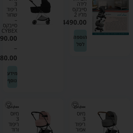
לידה
3
סייבקס
ריפוד
מליו 2
שחור
–
₪
4490.00
סייבקס
CYBEX
90.00
הוספה
לסל
–
80.00
מידע
נוסף
מיוס
מיוס
3
3
ריפוד
ריפוד
אפור
ורוד