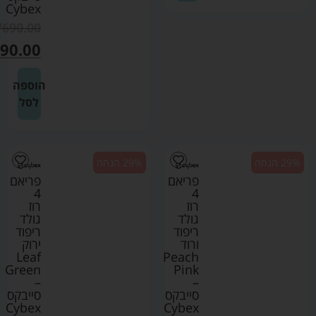
Cybex
7690.00
90.00
הוספה
לסל
29% הנחה
29% הנחה
פריאם
פריאם
4
4
רוז
רוז
גולד
גולד
ריפוד
ריפוד
ורוד
ירוק
Leaf
Peach
Green
Pink
–
–
סייבקס
סייבקס
Cybex
Cybex