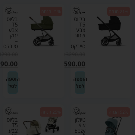
21% הנחה
21% הנחה
בליוס
בליוס
T5
T5
צבע
צבע
שחור
ירוק
–
–
סייבקס
סייבקס
3290.00
₪
3290.00
90.00
₪
2590.00
הוספה
הוספה
לסל
לסל
92% הנחה
25% הנחה
טיולון
בליוס
איזי
T5
Eezy
צבע