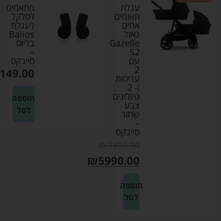
עגלת
מתאמים
תאומים
לסלקל
אחים
לעגלת
גאזל
Balios
Gazelle
בליוס
–
S2
עם
סייבקס
2
149.00
עריסות
ו- 2
טיולונים
הוספה
צבע
לסל
שחור
–
סייבקס
₪
7490.00
₪
5990.00
הוספה
לסל