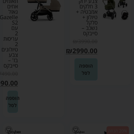
צבע ירוק
תאומים
3 חלקים
אחים
אמבטיה +
גאזל
טיולון +
Gazelle
סלקל
S2
נשכב –
עם
סייבקס
2
עריסות
₪
3990.00
2
טיולונים
₪
2990.00
צבע
בז' –
סייבקס
הוספה
לסל
7490.00
90.00
הוספה
לסל
20% הנחה