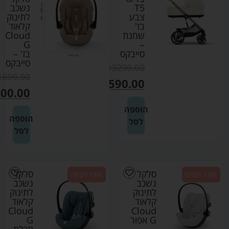
T5
נשכב
צבע
לתינוק
בז'
קלאוד
שמנת
Cloud
G
–
סייבקס
בז' –
סייבקס
₪
3290.00
1699.00
₪
2590.00
00.00
הוספה
הוספה
לסל
לסל
סלקל
סלקל
18% הנחה
18% הנחה
נשכב
נשכב
לתינוק
לתינוק
קלאוד
קלאוד
Cloud
Cloud
G אפור
G
–
תכלת