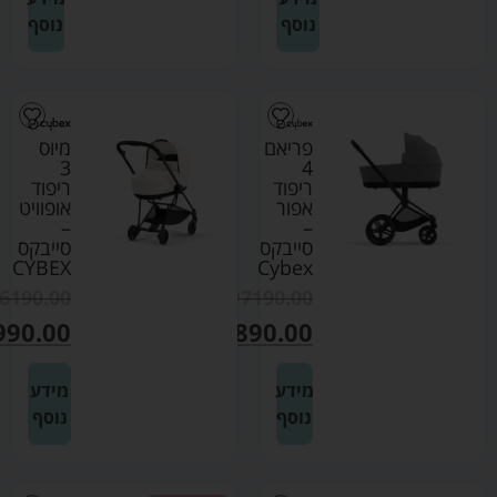
נוסף
נוסף
פריאם
מיוס
3
4
ריפוד
ריפוד
אפור
אופוויט
–
–
סייבקס
סייבקס
CYBEX
Cybex
6190.00
₪
7190.00
990.00
₪
4890.00
מידע
מידע
נוסף
נוסף