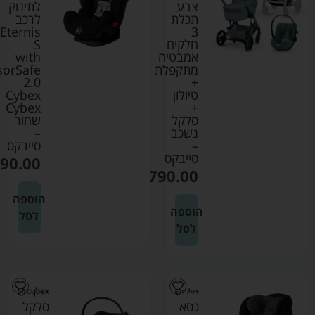
צבע
לתינוק
תכלת
לרכב
Eternis
3
חלקים
S
אמבטיה
with
מתקפלת
sorSafe
2.0
+
טיולון
Cybex
Cybex
+
סלקל
שחור
נשכב
–
–
סייבקס
סייבקס
90.00
₪
4790.00
הוספה
הוספה
לסל
לסל
כסא
סלקל