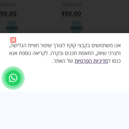
7690.00
₪
7690.00
90.00
₪
5490.00
הוספה
הוספה
לסל
לסל
אנו משתמשים בקבצי קוקיז לצורך שיפור חוויית הגלישה,
ולצרכי שיווק, התאמת תכנים ובקרה. לקריאה נוספת אנא
29% הנחה
20% הנחה
כנסו ל
מדיניות הפרטיות
של האתר.
פריאם
טיולון
4
קויה
רוז
ורוד
גולד
–
ריפוד
סייבקס
אפור
Cybex
Mirage
2490.00
Grey
–
99.00
סייבקס
Cybex
הוספה
₪
7690.00