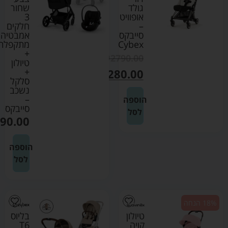
גולד
שחור
אופוויט
3
–
חלקים
סייבקס
אמבטיה
Cybex
מתקפלת
+
₪
2790.00
טיולון
+
₪
2280.00
סלקל
נשכב
–
הוספה
סייבקס
לסל
90.00
הוספה
לסל
18% הנחה
טיולון
בליוס
קויה
T6