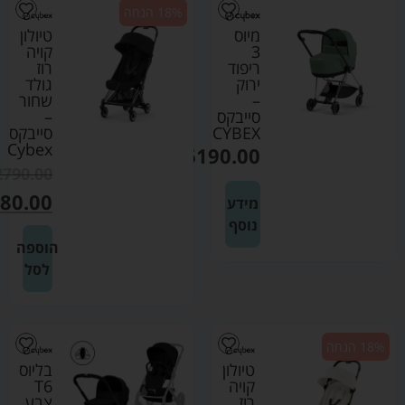
18% הנחה
מיוס
טיולון
3
קויה
ריפוד
רוז
ירוק
גולד
–
שחור
סייבקס
–
CYBEX
סייבקס
Cybex
₪
6190.00
2790.00
80.00
מידע
נוסף
הוספה
לסל
18% הנחה
טיולון
בליוס
קויה
T6
רוז
צבע