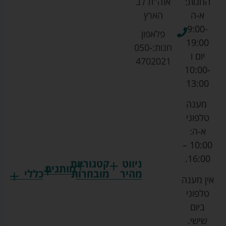
החנות:
אזה''ת לב
א-ה
הארץ
9:00-
פלאפון
19:00
חנות:
050-
יום ו
4702021
10:00-
13:00
מענה
טלפוני
א-ה:
10:00 –
16:00.
ניווט
קטגוריות
מותגים
מהיר
מובחרות
כללי
אין מענה
גרקו
ביגוד
אמבטיות
תקנון
טלפוני
צ'יקו
לתינוקות
לתינוק
החנות
ביום
ספורט
הנקה
בוסטרים
הצהרת
שישי.