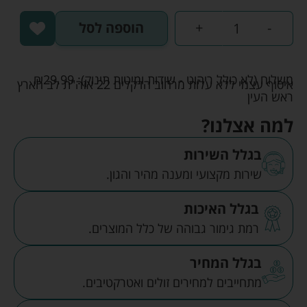
-
+
הוספה לסל
משלוח (לא כולל ריהוט - שידות ומיטות תינוק):
29.99
₪
איסוף עצמי ללא עלות מרחוב הדקלים 22 אזה"ת לב הארץ
ראש העין
למה אצלנו?
בגלל השירות
שירות מקצועי ומענה מהיר והגון.
בגלל האיכות
רמת גימור גבוהה של כלל המוצרים.
בגלל המחיר
מתחייבים למחירים זולים ואטרקטיבים.