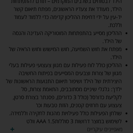
הילד לבטוחים בשלבים המוקדמים – תורם להתפתחות
הילד, מעודד את צעדיו הראשונים, מפתח תיאום קשר
יד-עין על ידי דחיפת ההליכון קדימה כדי ללמוד לעמוד
וללכת.
ההליכון מסייע בהתפתחות המוטוריקה העדינה והגסה
של הילד.
מפתח את חוש השמיעה, חוש המישוש וחוש הראיה של
הילד.
ההליכון כולל לוח פעילות עם מגוון צעצועי פעילות בעלי
מגוון של צורות וצבעים המסייעים בפיתוח החשיבה
היצירתית של הילד ושיפור תיאום התנועות הראשונות של
ילדך: גלגלי שיניים מסתובבים, התאמת צורות, סל
לקליעת כדורסל (כולל 3 כדורים), פסנתר בצורת סרטן,
צעצוע עם חרוזים קטנים, הזזת טבעות וכו'
שולחן הפעילות כולל פעילויות מהנות לחקירה וללמידה.
לשימוש במוצר דרושות 3 סוללותAAA 1.5 וולט
מאפיינים עיקריים