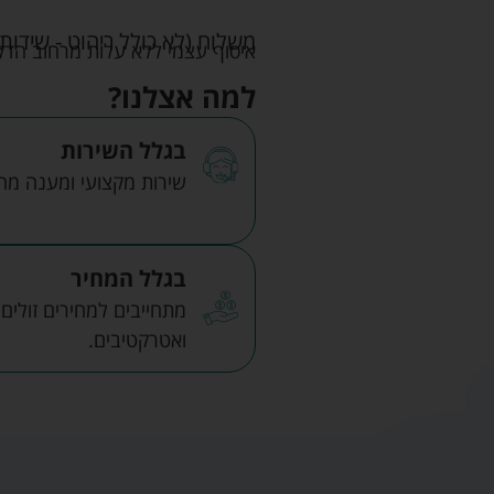
משלוח (לא כולל ריהוט - שידות 
איסוף עצמי ללא עלות מרחוב הדקלים 22 אזה"ת לב הארץ ר
למה אצלנו?
בגלל השירות
שירות מקצועי ומענה מהיר
בגלל המחיר
מתחייבים למחירים זולים
ואטרקטיבים.