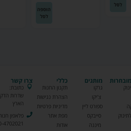
לסל
הוספה
לסל
מובחרות
מותגים
כללי
צרו קשר
נוק
גרקו
תקנון החנות
כתובת:
שדרות הדקל
צ'יקו
הצהרת נגישות
הארץ
ה
ספורט ליין
מדיניות פרטיות
תינוק
סייבקס
מפת אתר
פלאפון חנות
0-4702021
מיננה
אודות