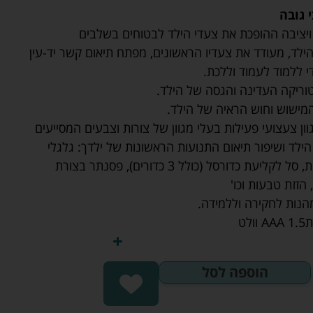
 גובה
 ויציבה ההופכת את צעדי הילד לבטוחים בשלבים
לד, מעודד את צעדיו הראשונים, מפתח תיאום קשר יד-עין
י ללמוד לעמוד וללכת.
וריקה העדינה והגסה של הילד.
ישוש וחוש הראיה של הילד.
וון צעצועי פעילות בעלי מגוון של צורות וצבעים המסייעים
לד ושיפור תיאום התנועות הראשונות של ילדך: גלגלי
שיניים מסתובבים, התאמת צורות, סל לקליעת כדורסל (כולל 3 כדורים), פסנתר בצורת
הזזת טבעות וכו'
מהנות לחקירה וללמידה.
הוספה לסל