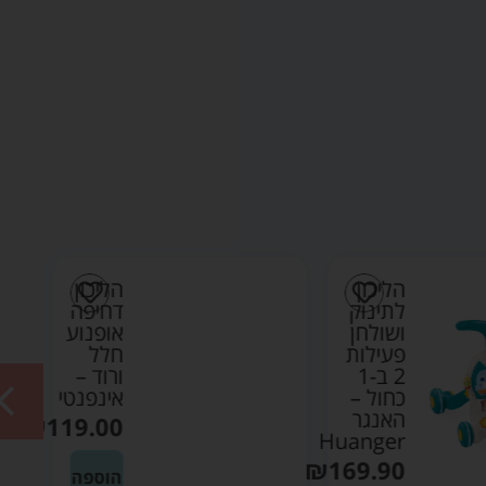
הליכון
הליכון
לתינוק
דחיפה
ושולחן
אופנוע
פעילות
חלל
2 ב-1
ורוד –
כחול –
אינפנטי
האנגר
₪
119.00
Huanger
₪
169.90
הוספה