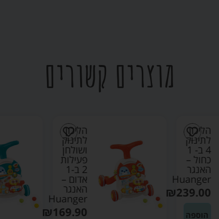
מוצרים קשורים
הליכון
הליכון
לתינוק
לתינוק
4 ב- 1
ושולחן
כחול –
פעילות
האנגר
2 ב-1
Huanger
אדום –
האנגר
₪
239.00
Huanger
₪
169.90
הוספה