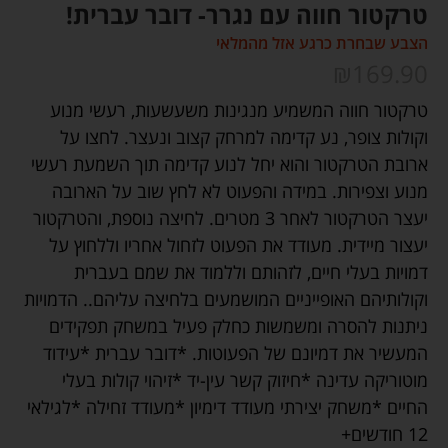
טרקטור חווה עם נגרר- דובר עברית!
הצבע שבחרת כרגע אזל מהמלאי
₪
169.90
טרקטור חווה המשמיע מנגינות משעשעות, רעשי מנוע
וקולות צופר, נע קדימה למרחק קצוב ונעצר. לחצו על
ארובת הטרקטור והוא יחל לנוע קדימה תוך השמעת רעשי
מנוע וצפירות. במידה והפעוט לא לחץ שוב על הארובה
יעצר הטרקטור לאחר 3 מטרים. לחיצה נוספת, והטרקטור
יעצור מיידית. מעודד את הפעוט לזחול אחריו וללחוץ על
דמויות בעלי חיים, לזהותם וללמוד את שמם בעברית
וקולותיהם האופייניים המושמעים בלחיצה עליהם.. הדמויות
ניתנות להסרה ומשמשות כחלק פעיל במשחק תפקידים
המעשיר את דמיונם של הפעוטות. *דובר עברית *עידוד
מוטוריקה עדינה *חיזוק קשר עין-יד *זיהוי קולות בעלי
החיים *משחק יצירתי מעודד דימיון *מעודד זחילה *לגילאי
12 חודשים+