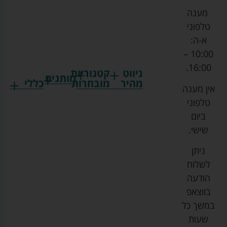
מענה
טלפוני
א-ה:
10:00 –
16:00.
ניווט
קטגוריות
מותגים
מהיר
מובחרות
כללי
אין מענה
גרקו
ביגוד
אמבטיות
תקנון
טלפוני
צ'יקו
לתינוקות
לתינוק
החנות
ביום
ספורט
הנקה
בוסטרים
הצהרת
שישי.
ליין
והאכלה
נגישות
כורסאות
ניתן
סייבקס
רחצה
הנקה
מדיניות
לשלוח
וטיפוח
מיננה
פרטיות
כסאות
הודעה
טקסטיל
אוכל
בייבי
מפת
בווצאפ
לתינוק
מישל
אתר
עגלות
במשך כל
טיולונים
לורנס
אודות
ריהוט
שעות