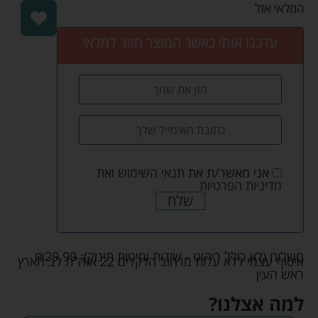
המלאי אזל
עדכנו אותי כאשר המוצר חוזר למלאי
אני מאשר/ת את
תנאי השימוש
ואת
מדיניות הפרטיות
שלח
משלוח (לא כולל ריהוט - שידות ומיטות תינוק):
29.99
₪
איסוף עצמי ללא עלות מרחוב הדקלים 22 אזה"ת לב הארץ
ראש העין
למה אצלנו?