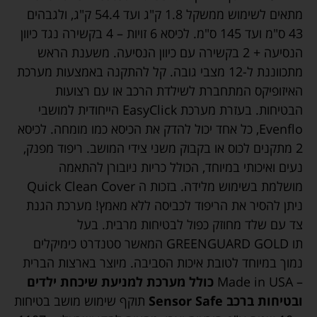
מתאים לשימוש ממשקל 1.8 ק"ג ועד 54.4 ק"ג, ולגבהים
43 ס"מ ועד 145 ס"מ. לכיסא 6 זויות – 4 בקשירה נגד כיוון
הנסיעה + 2 בקשירה עם כיוון הנסיעה. משענת הראש
מתכווננת ל-12 מצבי גובה. קל להתקנה באמצעות מערכת
האיזופיקס המתחברת לשילדת הרכב או עם רצועות
הבטיחות. בעזרת מערכת EasyClick הייחודית למושבי
Evenflo, כל אחד יכול להדק את הכיסא כמו מומחה. לכיסא
2 מתקנים לכוס או בקבוק משני צידי המושב. ריפוד מפנק,
נעים ואיכותי במיוחד, הכולל כריות ניובורן להתאמה
מושלמת בשימוש מלידה. בזכות ה Quick Clean Cover
ניתן להסיר את הריפוד לכביסה ללא מאמץ! מערכת הגנת
צד עם שלד מחוזק כפול לבטיחות מרבית. בעל
תו
GOLD
GREENGUARD
המאשר סטנדרט כימיקלים
נמוך במיוחד לטובת איכות הסביבה. מיוצר בארצות הברית
– Made in
USA
כולל מערכת למניעת שיכחת ילדים
ובטיחות ברכב Sensor Safe
תוקף שימוש מושב בטיחות