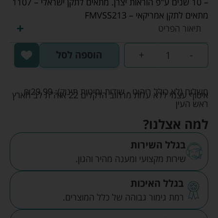
– 10 שנים ע"פ הוראות יצרן. מתאים לתקן ישראלי – 1107
מתאים לתקן אמריקאי – FMVSS213
תיאור הפריט
-
+
הוספה לסל
משלוח (לא כולל ריהוט - שידות ומיטות תינוק):
29.99
₪
איסוף עצמי ללא עלות מרחוב הדקלים 22 אזה"ת לב הארץ
ראש העין
למה אצלנו?
בגלל השירות
שירות מקצועי ומענה מהיר והגון.
בגלל האיכות
רמת גימור גבוהה של כלל המוצרים.