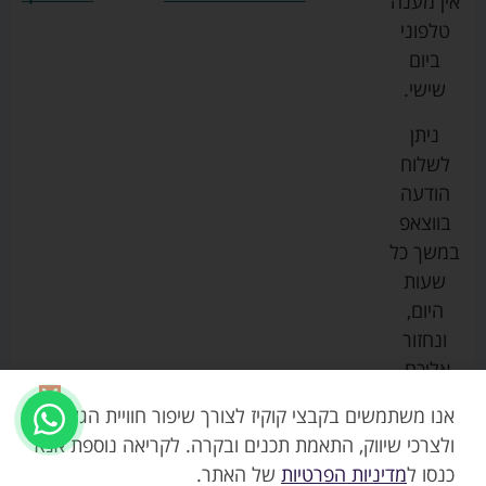
אין מענה
גרקו
ביגוד
אמבטיות
תקנון
טלפוני
צ'יקו
לתינוקות
לתינוק
החנות
ביום
ספורט
הנקה
בוסטרים
הצהרת
שישי.
ליין
והאכלה
נגישות
כורסאות
ניתן
סייבקס
רחצה
הנקה
מדיניות
לשלוח
וטיפוח
מיננה
פרטיות
כסאות
הודעה
טקסטיל
אוכל
בייבי
מפת
בווצאפ
לתינוק
מישל
אתר
עגלות
במשך כל
טיולונים
לורנס
אודות
ריהוט
שעות
לתינוק
מיטות
מוסטלה
הבלוג
היום,
תינוק
שלנו
ונחזור
משחקים
אוונט
אליכם.
וצעצועים
בטיחות
אנו משתמשים בקבצי קוקיז לצורך שיפור חוויית הגלישה,
ולצרכי שיווק, התאמת תכנים ובקרה. לקריאה נוספת אנא
כנסו ל
מדיניות הפרטיות
של האתר.