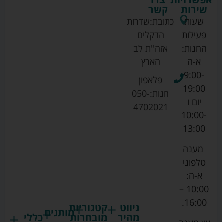
שירות
קשר
שעות
כתובת:
שדרות
פעילות
הדקלים
החנות:
אזה''ת לב
א-ה
הארץ
9:00-
פלאפון
19:00
חנות:
050-
יום ו
4702021
10:00-
13:00
מענה
טלפוני
א-ה:
10:00 –
16:00.
ניווט
קטגוריות
מותגים
מהיר
מובחרות
כללי