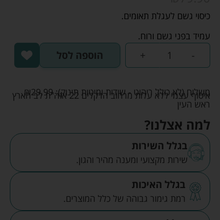
כיסוי גשם לעגלת תאומים.
עמיד בפני גשם ורוח.
-
+
הוספה לסל
משלוח (לא כולל ריהוט - שידות ומיטות תינוק):
29.99
₪
איסוף עצמי ללא עלות מרחוב הדקלים 22 אזה"ת לב הארץ
ראש העין
למה אצלנו?
בגלל השירות
שירות מקצועי ומענה מהיר והגון.
בגלל האיכות
רמת גימור גבוהה של כלל המוצרים.