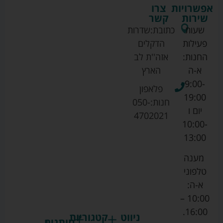
אפשרויות
צרו
שירות
קשר
שעות
כתובת:
שדרות
פעילות
הדקלים
החנות:
אזה''ת לב
א-ה
הארץ
9:00-
פלאפון
19:00
חנות:
050-
יום ו
4702021
10:00-
13:00
מענה
טלפוני
א-ה:
10:00 –
16:00.
ניווט
קטגוריות
מותגים