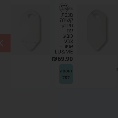
מגבת
מגבת
קשירה
קשירה
חיבוקי
חיבוקי
עם
עם
כובע
כובע
צבע
צבע
אפור –
לבן –
LU&ME
LU&ME
₪
69.90
₪
69.90
הוספה
הוספה
לסל
לסל