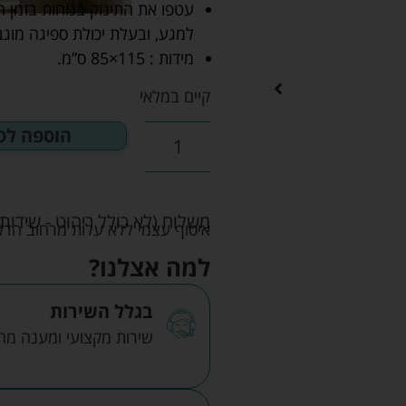
עטפו את התינוק בנוחות בזמן
למגע, ובעלת יכולת ספיגה מוגב
מידות : 115×85 ס”מ.
קיים במלאי
הוספה לס
משלוח (לא כולל ריהוט - שידות 
איסוף עצמי ללא עלות מרחוב הדקלים 22 אזה"ת לב הארץ ר
למה אצלנו?
בגלל השירות
שירות מקצועי ומענה מהיר