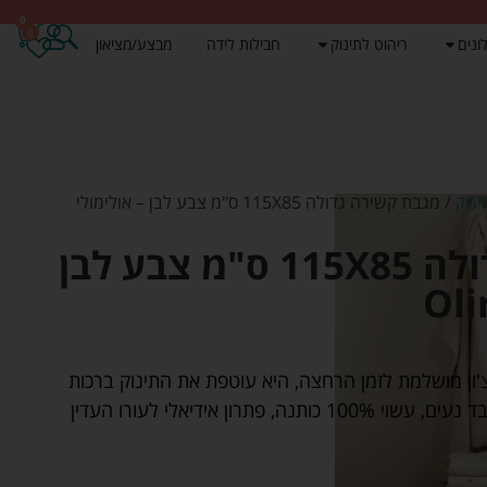
0
0
ונים
ריהוט לתינוק
חבילות לידה
מבצע/מציאון
נוק
/ מגבת קשירה גדולה 115X85 ס"מ צבע לבן – אולימולי
מגבת קשירה גדולה 115X85 ס"מ צבע לבן
ן מושלמת לזמן הרחצה, היא עוטפת את התינוק ברכות
ובעלת יכולת ספיגה מוגברת. הבד נעים, עשוי 100% כותנה, פתרון אידיאלי לעורו העדין