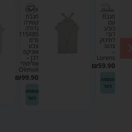
מגבת
קשירה
גדולה
115X85
ק
ס"מ
צבע
אוניקס
Lo
לבן –
אולימולי
₪
5
Olimoli
₪
99.90
ה
הוספה
לסל