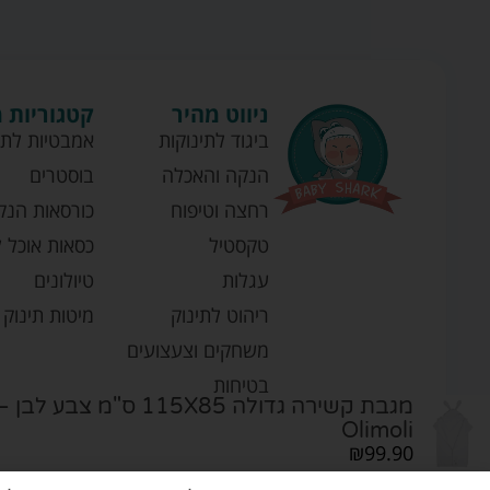
ניווט מהיר
קטגוריות 
ביגוד לתינוקות
אמבטיות לתי
הנקה והאכלה
בוסטרים
רחצה וטיפוח
כורסאות הנק
טקסטיל
כסאות אוכל ל
עגלות
טיולונים
ריהוט לתינוק
מיטות תינוק
משחקים וצעצועים
בטיחות
מגבת קשירה גדולה 115X85 ס"מ צ
Olimoli
₪
99.90