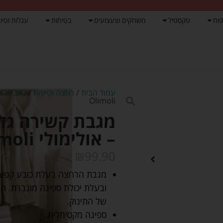
פוח
טקסטיל
משחקים וצעצועים
בטיחות
עגלות וטיול
עמוד הבית
/
רחצה וטיפוח
/
מגבת לתי
Olimoli
– אולימולי Olimoli
₪
99.90
מגבת הרחצה בעלת כובע קפוצ'ו
של התינוק.
ספיגה מקסימלית.