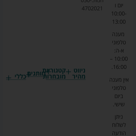
חנות:
050-
יום ו
4702021
10:00-
13:00
מענה
טלפוני
א-ה:
10:00 –
16:00.
ניווט
קטגוריות
מותגים
מהיר
מובחרות
כללי
אין מענה
גרקו
ביגוד
אמבטיות
תקנון
טלפוני
צ'יקו
לתינוקות
לתינוק
החנות
ביום
ספורט
הנקה
בוסטרים
הצהרת
שישי.
ליין
והאכלה
נגישות
כורסאות
ניתן
סייבקס
רחצה
הנקה
מדיניות
לשלוח
וטיפוח
מיננה
פרטיות
כסאות
הודעה