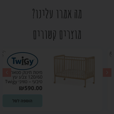
מה אמרו עלינו?
מוצרים קשורים
מיטת תינוק סטארלייט
120/60 צבע עץ
טיבעי – טוויגי Twigy
₪
590.00
הוספה לסל