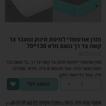
מזרן אורטופדי למיטת תינוק ומעבר צד
קשה צד רך נושם מלא 130*70
₪
350.00
מזרן אורטופדי למיטת תינוק צד קשה צד רך. בד נושם בכל
המזרן משני צידיו. עובי מינימום 8 ס"מ. מידות 127/66
ס'מ. עומד בדרישות התקן.
-
+
הוספה לסל
משלוח (לא כולל ריהוט - שידות ומיטות תינוק):
29.99
₪
איסוף עצמי ללא עלות מרחוב הדקלים 22 אזה"ת לב הארץ