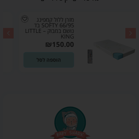
ג
מזרן לעריסת עץ
66/9 SOFTY בד
41/85 SOFTY ב
ושם במבוק – LITTLE
נושם במב
KING
₪
109.00
ל
הוספה לסל