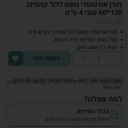
מזרן אורטופדי נושם ללול קמפינג
120*60 עובי 4 ס"מ
₪
139.00
מזרן אורטופדי נושם ללול קמפינג עובי 4 ס"מ.
כולל רוכסן לשליפת הבד לכביסה.
עומד בדרישות התקן.
-
+
הוספה לסל
משלוח (לא כולל ריהוט - שידות ומיטות תינוק):
29.99
₪
איסוף עצמי ללא עלות מרחוב הדקלים 22 אזה"ת לב הארץ
ראש העין
למה אצלנו?
בגלל השירות
שירות מקצועי ומענה מהיר והגון.