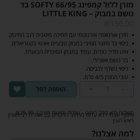
מזרן ללול קמפינג 66/95 SOFTY בד
נושם במבוק – LITTLE KING
₪
150.00
מזרן אורטופדי וארגונומי עם תמיכה מיטבית לגב התינוק.
כיסוי בד מיוצר מסיבי במבוק טבעיים ואנטי בקטריאלים.
אינו חדיר נוזלים. עמיד במבחן הסיגריה הבוערת.
בד נושם ואוורירי.
כיסוי נשלף לכביסה.
עובי המזרן 4/5 ס"מ.
-
+
הוספה לסל
משלוח (לא כולל ריהוט - שידות ומיטות תינוק):
29.99
₪
איסוף עצמי ללא עלות מרחוב הדקלים 22 אזה"ת לב הארץ
ראש העין
למה אצלנו?