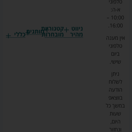
טלפוני
א-ה:
10:00 –
16:00.
ניווט
קטגוריות
מותגים
מהיר
מובחרות
כללי
אין מענה
גרקו
ביגוד
אמבטיות
תקנון
טלפוני
צ'יקו
לתינוקות
לתינוק
החנות
ביום
ספורט
הנקה
בוסטרים
הצהרת
שישי.
ליין
והאכלה
נגישות
כורסאות
ניתן
סייבקס
רחצה
הנקה
מדיניות
לשלוח
וטיפוח
מיננה
פרטיות
כסאות
הודעה
טקסטיל
אוכל
בייבי
מפת
בווצאפ
לתינוק
מישל
אתר
עגלות
במשך כל
טיולונים
לורנס
אודות
ריהוט
שעות
לתינוק
מיטות
מוסטלה
הבלוג
היום,
תינוק
שלנו
ונחזור
משחקים
אוונט