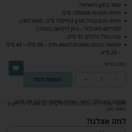
עומד בתקן הישראלי.
מידות חיצוניות 105X68 ס"מ.
מידות פנים (גודל מזרן) 63*100 ס"מ. תואם למזרן
100*60 (לא כלול – ניתן לרכישה בנפרד).
גובה כולל גלגלים 91 ס"מ.
שלושה גבהים משתנים לנושא מזרן – 56 ס"מ – 43 ס"מ
– 25 ס"מ.
קיים במלאי
-
+
הוספה לסל
משלוח (לא כולל ריהוט - שידות ומיטות תינוק):
29.99
₪
איסוף עצמי ללא עלות מרחוב הדקלים 22 אזה"ת לב הארץ
ראש העין
למה אצלנו?