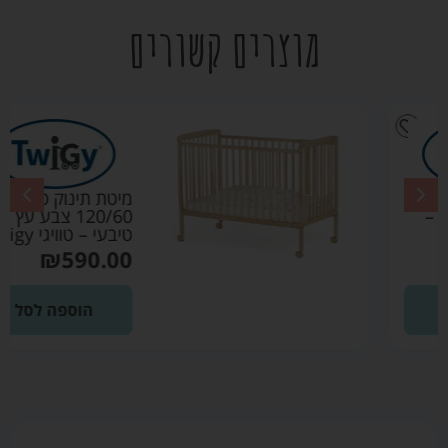
מוצרים קשורים
מיטת תינוק סטארלייט
120/60 צבע עץ
טיבעי – טוויגי Twigy
₪
590.00
הוספה לסל