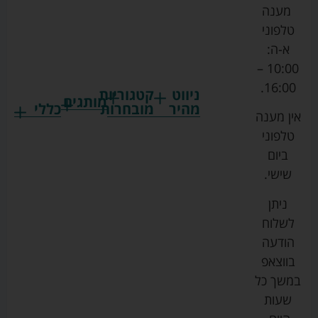
מענה
טלפוני
א-ה:
10:00 –
16:00.
ניווט
קטגוריות
מותגים
מהיר
מובחרות
כללי
אין מענה
גרקו
ביגוד
אמבטיות
תקנון
טלפוני
צ'יקו
לתינוקות
לתינוק
החנות
ביום
ספורט
הנקה
בוסטרים
הצהרת
שישי.
ליין
והאכלה
נגישות
כורסאות
ניתן
סייבקס
רחצה
הנקה
מדיניות
לשלוח
וטיפוח
מיננה
פרטיות
כסאות
הודעה
טקסטיל
אוכל
בייבי
מפת
בווצאפ
לתינוק
מישל
אתר
עגלות
במשך כל
טיולונים
לורנס
אודות
ריהוט
שעות
לתינוק
מיטות
מוסטלה
הבלוג