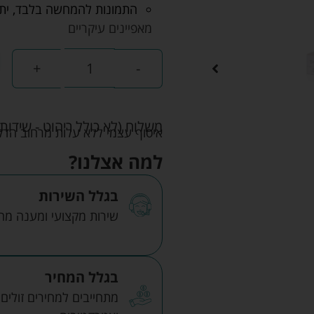
התמונות להמחשה בלבד, יתכנ
מאפיינים עיקריים
+
-
משלוח (לא כולל ריהוט - שידות 
איסוף עצמי ללא עלות מרחוב הדקלים 22 אזה"ת לב הארץ ר
למה אצלנו?
בגלל השירות
שירות מקצועי ומענה מהיר
בגלל המחיר
מתחייבים למחירים זולים