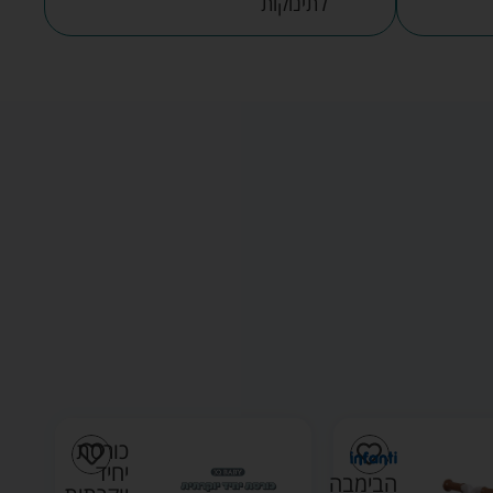
לתינוקות
כורסת
ספונת
יחיד
נפתחת