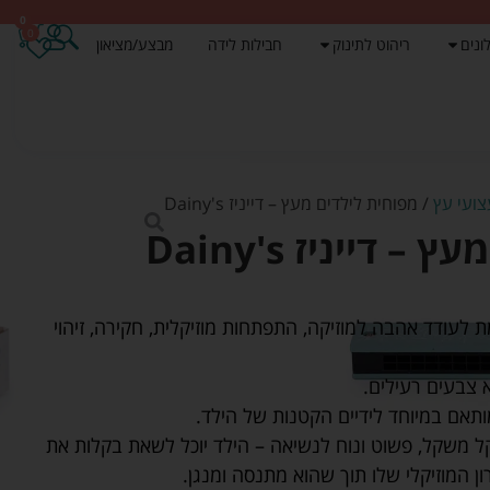
0
0
ונים
ריהוט לתינוק
חבילות לידה
מבצע/מציאון
ועי עץ
/ מפוחית לילדים מעץ – דייניז Dainy's
 דייניז Dainy's
לעודד אהבה למוזיקה, התפתחות מוזיקלית, חקירה, זיהוי
 צבעים רעילים.
מותאם במיוחד לידיים הקטנות של הילד.
קל משקל, פשוט ונוח לנשיאה – הילד יוכל לשאת בקלות את
ן המוזיקלי שלו תוך שהוא מתנסה ומנגן.