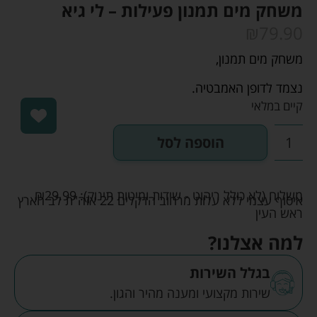
משחק מים תמנון פעילות – לי גיא
₪
79.90
משחק מים תמנון,
נצמד לדופן האמבטיה.
קיים במלאי
הוספה לסל
משלוח (לא כולל ריהוט - שידות ומיטות תינוק):
29.99
₪
איסוף עצמי ללא עלות מרחוב הדקלים 22 אזה"ת לב הארץ
ראש העין
למה אצלנו?
בגלל השירות
שירות מקצועי ומענה מהיר והגון.