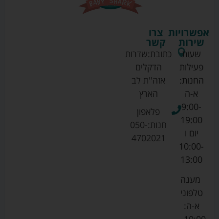
אפשרויות
צרו
שירות
קשר
שעות
כתובת:
שדרות
פעילות
הדקלים
החנות:
אזה''ת לב
א-ה
הארץ
9:00-
פלאפון
19:00
חנות:
050-
יום ו
4702021
10:00-
13:00
מענה
טלפוני
א-ה: