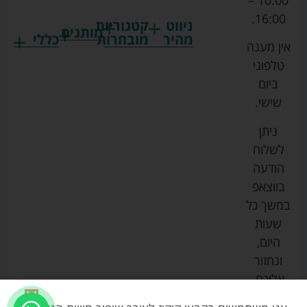
10:00 –
16:00.
ניווט
קטגוריות
מותגים
מהיר
מובחרות
כללי
אין מענה
גרקו
ביגוד
אמבטיות
תקנון
טלפוני
צ'יקו
לתינוקות
לתינוק
החנות
ביום
ספורט
הנקה
בוסטרים
הצהרת
שישי.
ליין
והאכלה
נגישות
כורסאות
ניתן
סייבקס
רחצה
הנקה
מדיניות
לשלוח
וטיפוח
מיננה
פרטיות
כסאות
הודעה
טקסטיל
אוכל
בייבי
מפת
בווצאפ
לתינוק
מישל
אתר
עגלות
במשך כל
טיולונים
לורנס
אודות
ריהוט
שעות
לתינוק
מיטות
מוסטלה
הבלוג
היום,
תינוק
שלנו
ונחזור
משחקים
אוונט
אליכם.
וצעצועים
בטיחות