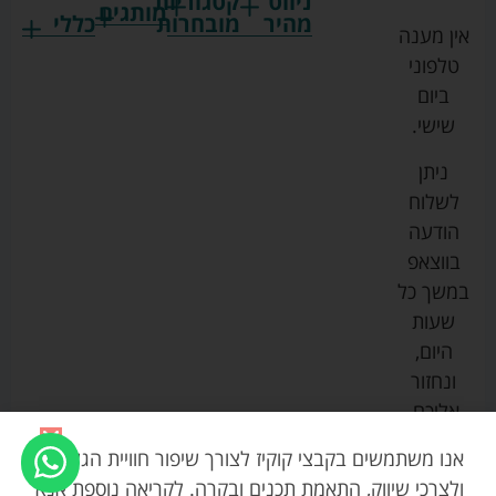
ניווט
קטגוריות
מותגים
מהיר
מובחרות
כללי
אין מענה
גרקו
ביגוד
אמבטיות
תקנון
טלפוני
צ'יקו
לתינוקות
לתינוק
החנות
ביום
ספורט
הנקה
בוסטרים
הצהרת
שישי.
ליין
והאכלה
נגישות
כורסאות
ניתן
סייבקס
רחצה
הנקה
מדיניות
לשלוח
וטיפוח
מיננה
פרטיות
כסאות
הודעה
טקסטיל
אוכל
בייבי
מפת
בווצאפ
לתינוק
מישל
אתר
עגלות
במשך כל
טיולונים
לורנס
אודות
ריהוט
שעות
לתינוק
מיטות
מוסטלה
הבלוג
היום,
תינוק
שלנו
ונחזור
משחקים
אוונט
אליכם.
וצעצועים
בטיחות
אנו משתמשים בקבצי קוקיז לצורך שיפור חוויית הגלישה,
ולצרכי שיווק, התאמת תכנים ובקרה. לקריאה נוספת אנא