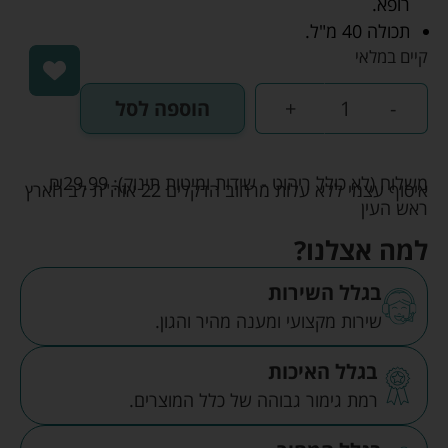
רופא.
תכולה 40 מ"ל.
קיים במלאי
-
+
הוספה לסל
משלוח (לא כולל ריהוט - שידות ומיטות תינוק):
29.99
₪
איסוף עצמי ללא עלות מרחוב הדקלים 22 אזה"ת לב הארץ
ראש העין
למה אצלנו?
בגלל השירות
שירות מקצועי ומענה מהיר והגון.
בגלל האיכות
רמת גימור גבוהה של כלל המוצרים.