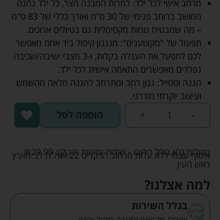
מרחב אישי לכל ילד: למרות המבנה הצר, כל ילד נהנה
ממושב ברוחב פנימי של 30 ס"מ ואורך כללי של 83 ס"מ
– מה שמבטיח נוחות מקסימלית גם בטיולים ארוכים.
תפעול של "מקצוענים": מנגנון קיפול ביד אחת מאפשר
לכם לתפעל את העגלה בקלות, ו-3 מצבי ישיבה/שכיבה
נפרדים מאפשרים התאמה אישית לכל ילד.
הגנה וסטייל: גגון רחב ומתרחב להגנה מלאה מהשמש
ועיצוב יוקרתי מודרני.
-
+
הוספה לסל
משלוח (לא כולל ריהוט - שידות ומיטות תינוק):
29.99
₪
איסוף עצמי ללא עלות מרחוב הדקלים 22 אזה"ת לב הארץ
ראש העין
למה אצלנו?
בגלל השירות
שירות מקצועי ומענה מהיר והגון.