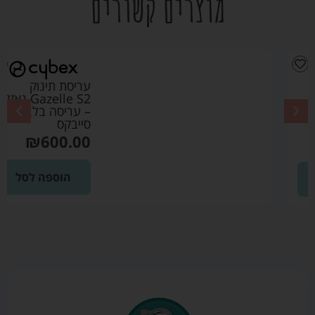
מוצרים קשורים
עריסת תינוק
Gazelle S2 גאזל
– עריסה בלבד –
סייבקס
₪
600.00
הוספה לסל