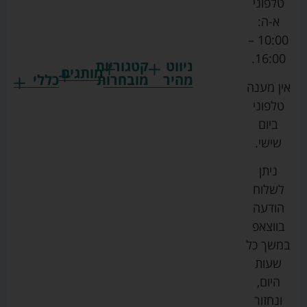
טלפוני
א-ה:
10:00 –
16:00.
ניווט
קטגוריות
מותגים
מהיר
מובחרות
כללי
אין מענה
גרקו
ביגוד
אמבטיות
תקנון
טלפוני
צ'יקו
לתינוקות
לתינוק
החנות
ביום
ספורט
הנקה
בוסטרים
הצהרת
שישי.
ליין
והאכלה
נגישות
כורסאות
ניתן
סייבקס
רחצה
הנקה
מדיניות
לשלוח
וטיפוח
מיננה
פרטיות
כסאות
הודעה
טקסטיל
אוכל
בייבי
מפת
בווצאפ
לתינוק
מישל
אתר
עגלות
במשך כל
טיולונים
לורנס
אודות
ריהוט
שעות
לתינוק
מיטות
מוסטלה
הבלוג
היום,
תינוק
שלנו
ונחזור
משחקים
אוונט