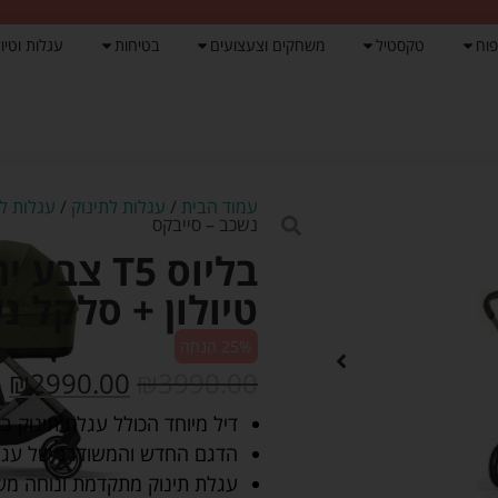
פוח
טקסטיל
משחקים וצעצועים
בטיחות
עגלות וטיול
עמוד הבית
/
עגלות לתינוק
/
עגלות לת
נשכב – סייבקס
טיולון + סלקל נ
25% הנחה
₪
2990.00
₪
3990.00
דיל מיוחד הכולל עגלת תינוק בליוס TS5 אמבטיה + טיולון + סלקל G נשכב
הדגם החדש והמשודרג של עגלת התינו
עגלת תינוק מתקדמת ונוחה משו