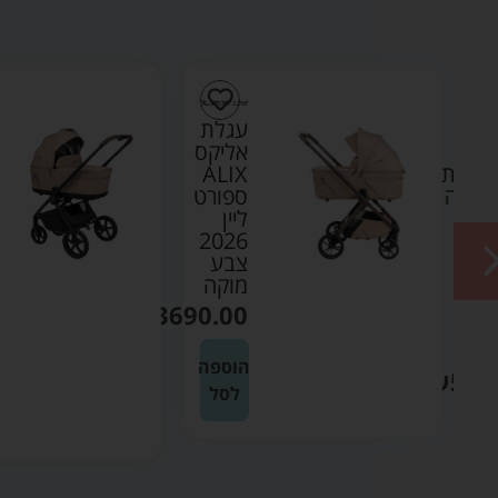
ת
עגלת
ק
אליקס
לארית
ALIX
אימה
ספורט
דה
ליין
2026
R
צבע
ר
מוקה
₪
3690.00
נטי
הוספה
₪
599
לסל
ה