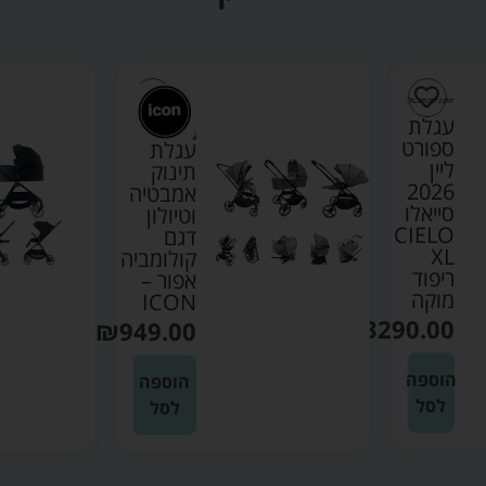
עגלת
ספורט
עגלת
ליין
תינוק
2026
אמבטיה
סייאלו
וטיולון
CIELO
דגם
XL
קולומביה
ריפוד
אפור –
מוקה
ICON
₪
3290.00
₪
949.00
הוספה
הוספה
לסל
לסל