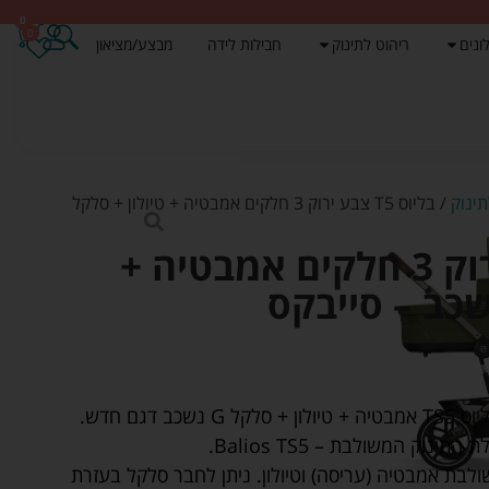
0
0
ונים
ריהוט לתינוק
חבילות לידה
מבצע/מציאון
ינוק
/ בליוס T5 צבע ירוק 3 חלקים אמבטיה + טיולון + סלקל
בליוס T5 צבע ירוק 3 חלקים אמבטיה +
שכב – סייבקס
 דגם חדש.
ק המשולבת – Balios TS5.
לבת אמבטיה (עריסה) וטיולון. ניתן לחבר סלקל בעזרת