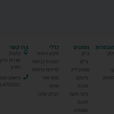
מובחרות
מותגים
כללי
צרו קשר
נוק
גרקו
תקנון החנות
כתובת:
שדרות הדקל
צ'יקו
הצהרת נגישות
הארץ
ה
ספורט ליין
מדיניות פרטיות
תינוק
סייבקס
מפת אתר
פלאפון חנות
0-4702021
מיננה
אודות
בייבי מישל
הבלוג שלנו
לורנס
מוסטלה