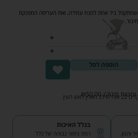
, שמתקפל ביד אחת למנח עמידה. ואת העריסה המפנקת
יבור.
הוספה לסל
ומיטות תינוק):
50.00
₪
אש העין
בגלל האיכות
 והגון.
רמת גימור גבוהה של כלל