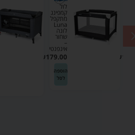
לול
נג
קמפינג
פל
מתקפל
Luna
L
לונה
שחור
–
נטי
אינפנטי
₪
179.00
₪
179
ה
הוספה
לסל