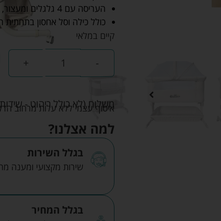
העריסה עם 4 גלגלים ומעצור, ניתנת לשינוע בקלות בחדרי הבית.
כולל כילה וסל אחסון בתחתית ה
קיים במלאי
+
-
משלוח (לא כולל ריהוט - שידות 
איסוף עצמי ללא עלות מרחוב הדקלים 22 אזה"ת לב הארץ ר
למה אצלנו?
בגלל השירות
שירות מקצועי ומענה מהיר
בגלל המחיר