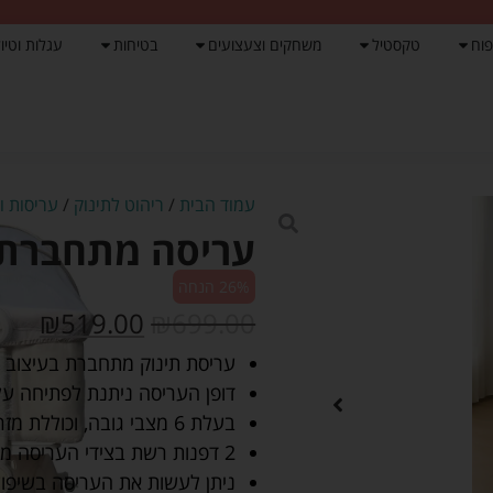
פוח
טקסטיל
משחקים וצעצועים
בטיחות
עגלות וטיול
עמוד הבית
/
ריהוט לתינוק
/
עריסות ו
עריסה מתחברת מ
26% הנחה
₪
519.00
₪
699.00
עריסת תינוק מתחברת בעיצוב 
דופן העריסה ניתנת לפתיחה על
בעלת 6 מצבי גובה, וכוללת מזרן רך ונעים.
2 דפנות רשת בצידי העריסה מאפשרים צפייה בתינוק בנוחות.
ניתן לעשות את העריסה בשיפו