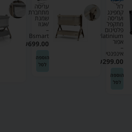
לול
עריסה
קמפינג
מתחברת
ועריסה
שמנת
מתקפל
/אגוז
פלטינום
–
Bsmart
Platinium
אפור
₪
699.00
–
אינפנטי
הוספה
₪
299.00
לסל
הוספה
לסל