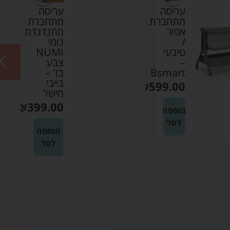
עריסה
עריסה
מתחברת
מתחברת
אפור
מתנדנדת
/
נומי
טיבעי
NUMI
–
צבע
Bsmart
בז' –
בייבי
₪
599.00
מישל
₪
399.00
הוספה
לסל
הוספה
לסל