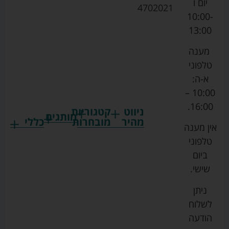
יום ו
4702021
10:00-
13:00
מענה
טלפוני
א-ה:
10:00 –
16:00.
ניווט
קטגוריות
מותגים
מהיר
מובחרות
כללי
אין מענה
גרקו
ביגוד
אמבטיות
תקנון
טלפוני
צ'יקו
לתינוקות
לתינוק
החנות
ביום
ספורט
הנקה
בוסטרים
הצהרת
שישי.
ליין
והאכלה
נגישות
כורסאות
ניתן
סייבקס
רחצה
הנקה
מדיניות
לשלוח
וטיפוח
מיננה
פרטיות
כסאות
הודעה
טקסטיל
אוכל
בייבי
מפת