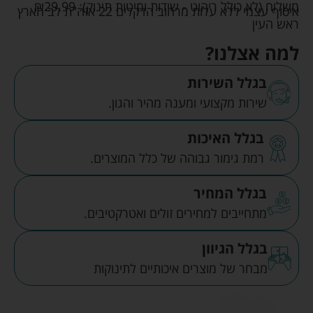
משלוח (לא כולל ריהוט - שידות ומיטות תינוק):
29.99
₪
איסוף עצמי ללא עלות מרחוב הדקלים 22 אזה"ת לב הארץ
ראש העין
למה אצלנו?
בגלל השירות
שירות מקצועי ומענה מהיר והגון.
בגלל האיכות
רמת גימור גבוהה של כלל המוצרים.
בגלל המחיר
מתחייבים למחירים זולים ואטרקטיבים.
בגלל הגיוון
מבחר של מוצרים איכותיים לתינוקות