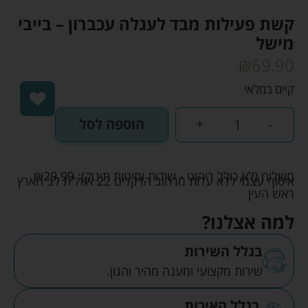
קשת פעילות מבד לעגלה עכברון – בייבי
מישל
₪
69.90
קיים במלאי
-
+
הוספה לסל
משלוח (לא כולל ריהוט - שידות ומיטות תינוק):
29.99
₪
איסוף עצמי ללא עלות מרחוב הדקלים 22 אזה"ת לב הארץ
ראש העין
למה אצלנו?
בגלל השירות
שירות מקצועי ומענה מהיר והגון.
בגלל האיכות