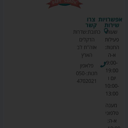
אפשרויות
צרו
שירות
קשר
שעות
כתובת:
שדרות
פעילות
הדקלים
החנות:
אזה''ת לב
א-ה
הארץ
9:00-
פלאפון
19:00
חנות:
050-
יום ו
4702021
10:00-
13:00
מענה
טלפוני
א-ה: