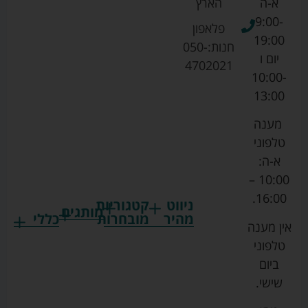
א-ה
הארץ
9:00-
פלאפון
19:00
חנות:
050-
יום ו
4702021
10:00-
13:00
מענה
טלפוני
א-ה:
10:00 –
16:00.
ניווט
קטגוריות
מותגים
מהיר
מובחרות
כללי
אין מענה
גרקו
ביגוד
אמבטיות
תקנון
טלפוני
צ'יקו
לתינוקות
לתינוק
החנות
ביום
ספורט
הנקה
בוסטרים
הצהרת
שישי.
ליין
והאכלה
נגישות
כורסאות