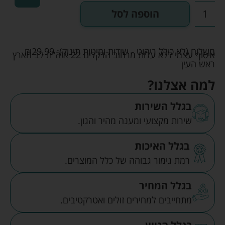
הוספה לסל
משלוח (לא כולל ריהוט - שידות ומיטות תינוק):
29.99
₪
איסוף עצמי ללא עלות מרחוב הדקלים 22 אזה"ת לב הארץ
ראש העין
למה אצלנו?
בגלל השירות
שירות מקצועי ומענה מהיר והגון.
בגלל האיכות
רמת גימור גבוהה של כלל המוצרים.
בגלל המחיר
מתחייבים למחירים זולים ואטרקטיבים.