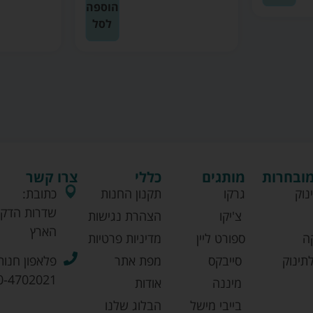
הוספה
לסל
מובחרות
מותגים
כללי
צרו קשר
נוק
גרקו
תקנון החנות
כתובת:
שדרות הדקל
צ'יקו
הצהרת נגישות
הארץ
ה
ספורט ליין
מדיניות פרטיות
תינוק
סייבקס
מפת אתר
פלאפון חנות
0-4702021
מיננה
אודות
בייבי מישל
הבלוג שלנו