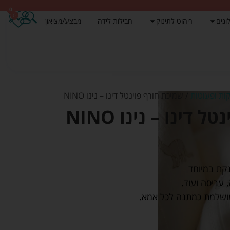
0
0
ונים
ריהוט לתינוק
חבילות לידה
מבצע/מציאון
ות ופעוטות
/ שמיכת חורף פוינטל דינו – נינו NINO
דינו – נינו NINO
נקת במיוחד
עריסה ועוד.
מושלמת כמתנה לכל אמא.