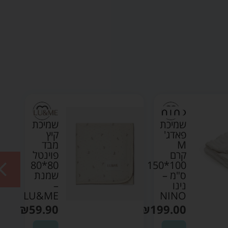
שמיכת
שמיכת
פאדג'
קיץ
M
מבד
קרם
פוינטל
80*80
100*150
ס"מ –
שמנת
נינו
–
LU&ME
NINO
₪
59.90
₪
199.00