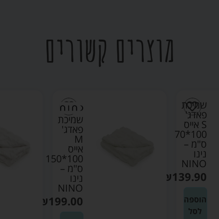
מוצרים קשורים
שמיכת
פאדג'
שמיכת
S אייס
פאדג'
100*70
M
ס"מ –
אייס
נינו
100*150
NINO
ס"מ –
₪
139.90
נינו
NINO
₪
199.00
הוספה
לסל