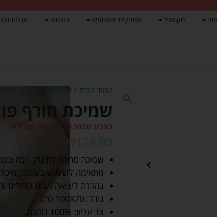
פוח
טקסטיל
משחקים וצעצועים
בטיחות
עגלות וטיול
עמוד הבית
/
טקסטיל
/
שמיכות לתינוק
שמיכת חורף פוינטל 
הצבע שבחרת כרגע אזל מהמלאי
₪
129.90
שמיכה סרוגה לתינוק, רכה ומפ
מתאימה לשימוש בעגלה, מיטה, 
נהדרת ליציאה מבית החולים ו
גודל: 100X70 ס”מ.
צד עליון: 100% כותנה.