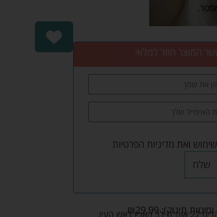
שר המוצר חוזר למלאי
שימוש
ואת
מדיניות הפרטיות
שלח
ומיטות תינוק):
29.99
₪
אש העין