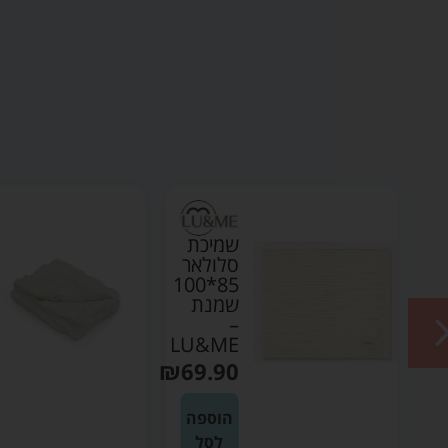
שמיכת
סלולאר
85*100
שמנת
–
80
LU&ME
₪
69.90
L
₪
5
הוספה
לסל