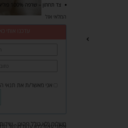
צד תחתון – שרפה 100% פוליאסטר.
המלאי אזל
עדכנו אותי כא
אני מאשר/ת את
תנאי ה
משלוח (לא כולל ריהוט - שידות 
איסוף עצמי ללא עלות מרחוב הדקלים 22 אזה"ת לב הארץ ר