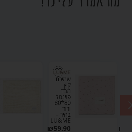
ת
שמיכת
קיץ
מבד
ל
פוינטל
80*80
80*8
ת
ורוד
בהיר –
LU&ME
LU
₪
59.90
₪
59