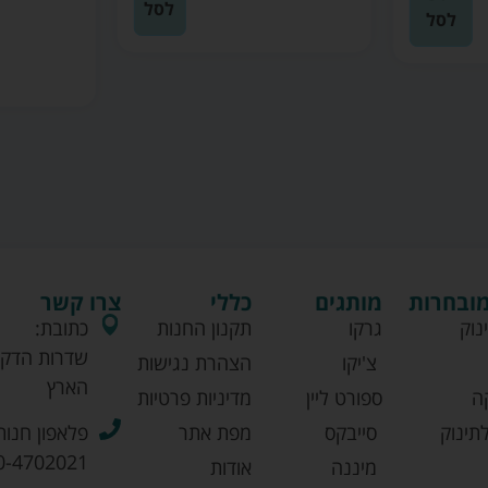
לסל
לסל
מובחרות
מותגים
כללי
צרו קשר
נוק
גרקו
תקנון החנות
כתובת:
שדרות הדקל
צ'יקו
הצהרת נגישות
הארץ
ה
ספורט ליין
מדיניות פרטיות
תינוק
סייבקס
מפת אתר
פלאפון חנות
0-4702021
מיננה
אודות