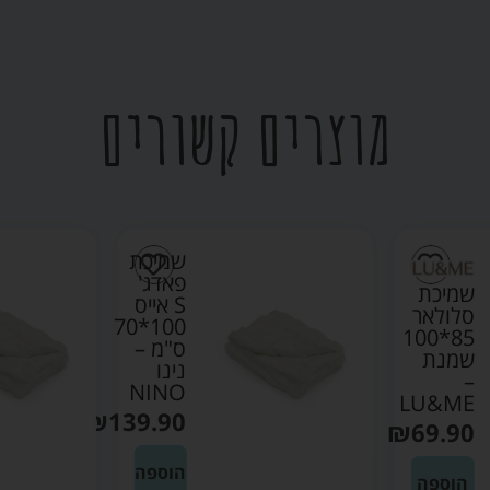
מוצרים קשורים
שמיכת
פאדג'
שמיכת
S אייס
סלולאר
100*70
85*100
ס"מ –
שמנת
נינו
–
NINO
LU&ME
₪
139.90
₪
69.90
הוספה
הוספה