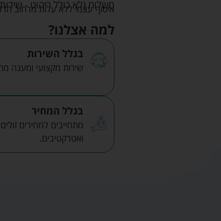
משלוח (לא כולל ריהוט - שידות 
איסוף עצמי ללא עלות מרחוב הדקלים 22 אזה"ת לב הארץ ר
למה אצלנו?
בגלל השירות
שירות מקצועי ומענה מהיר
בגלל המחיר
מתחייבים למחירים זולים
ואטרקטיבים.