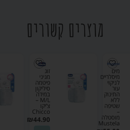
מוצרים קשורים
מים
זוג
מיסלריים
מגיני
לניקוי
פיטמה
עור
סיליקון
התינוק
במידה
ללא
M/L –
שטיפה
צ’יקו
Chicco
–
מוסטלה
₪
44.90
Mustela