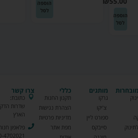
₪
55.00
הוספה
לסל
הוספה
לסל
מובחרות
מותגים
כללי
צרו קשר
נוק
גרקו
תקנון החנות
כתובת:
שדרות הדקל
צ'יקו
הצהרת נגישות
הארץ
ה
ספורט ליין
מדיניות פרטיות
תינוק
סייבקס
מפת אתר
פלאפון חנות
0-4702021
מיננה
אודות