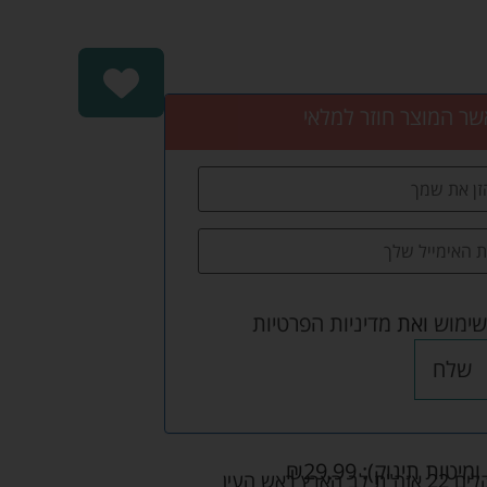
שר המוצר חוזר למלאי
שימוש
ואת
מדיניות הפרטיות
שלח
ומיטות תינוק):
29.99
₪
אש העין