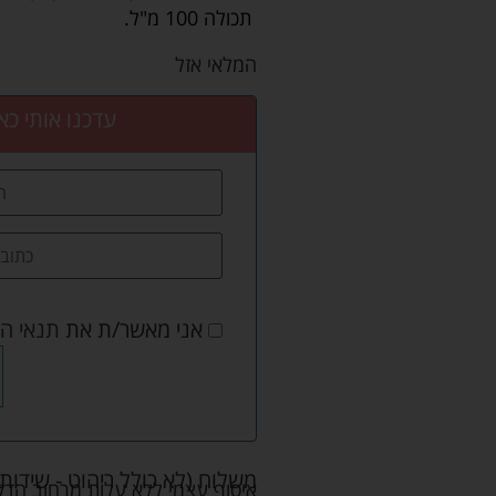
תכולה 100 מ"ל.
המלאי אזל
עדכנו אותי כא
אני מאשר/ת את
תנאי ה
משלוח (לא כולל ריהוט - שידות 
איסוף עצמי ללא עלות מרחוב הדקלים 22 אזה"ת לב הארץ ר