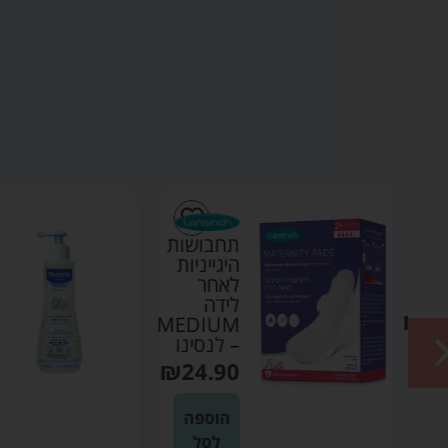
ת
תחבושות
ה
היגייניות
ו
לאחר
Ch
לידה
₪
9
MEDIUM
– לנסינו
₪
24.90
ה
הוספה
לסל