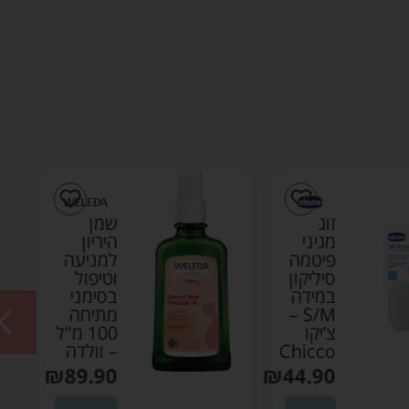
זוג
שמן
מגיני
היריון
פיטמה
למניעה
סיליקון
וטיפול
במידה
בסימני
S/M –
מתיחה
צ’יקו
100 מ"ל
Chicco
– וולדה
₪
89.90
₪
44.90