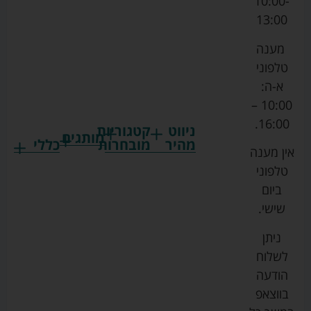
10:00-
13:00
מענה
טלפוני
א-ה:
10:00 –
16:00.
ניווט
קטגוריות
מותגים
מהיר
מובחרות
כללי
אין מענה
גרקו
ביגוד
אמבטיות
תקנון
טלפוני
צ'יקו
לתינוקות
לתינוק
החנות
ביום
ספורט
הנקה
בוסטרים
הצהרת
שישי.
ליין
והאכלה
נגישות
כורסאות
ניתן
סייבקס
רחצה
הנקה
מדיניות
לשלוח
וטיפוח
מיננה
פרטיות
כסאות
הודעה
טקסטיל
אוכל
בייבי
מפת
בווצאפ
לתינוק
מישל
אתר
עגלות