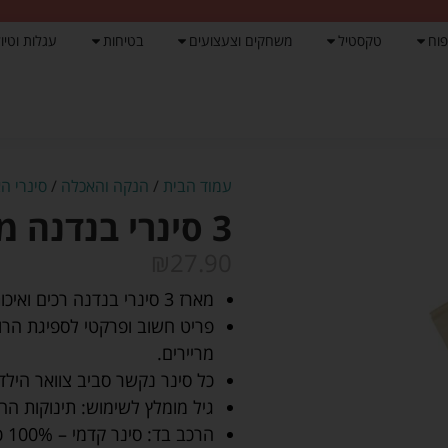
פוח
טקסטיל
משחקים וצעצועים
בטיחות
עגלות וטיול
עמוד הבית
/
הנקה והאכלה
/
סינרי ה
3 סינרי בנדנה מוקה – Lorens
₪
27.90
מארז 3 סינרי בנדנה רכים ואיכותיים, צד אחד כותנה רכה, צד שני מגבת איכותית.
פריט חשוב ופרקטי לספיגת הרוק
מריירים.
כל סינר נקשר סביב צוואר הילד/ה על ידי 2 טיקטקים (ס
גיל מומלץ לשימוש: תינוקות החל מגיל 3
הרכב בד: סינר קדמי – 100% כותנה, סינר אחורי – 80% כותנה 20% פוליאסטר.