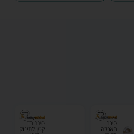
סינר
סינר בד
האכלה
קטן לתינוק