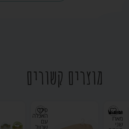
מוצרים קשורים
סינר
האכלה
מארז
עם
שני
שרוול