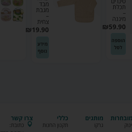
סינרים
מבד
תכלת
מגבת
–
–
מיננה
צחית
₪
59.90
₪
19.90
הוספה
מידע
לסל
נוסף
מובחרות
מותגים
כללי
צרו קשר
נוק
גרקו
תקנון החנות
כתובת: