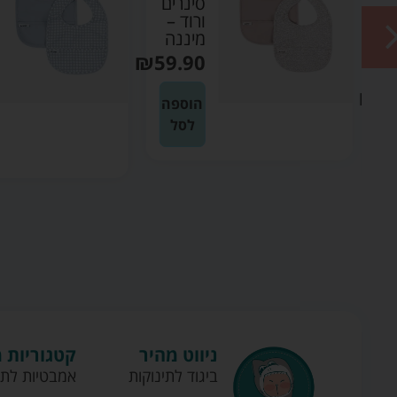
ה
סינרים
ורוד –
ס
מיננה
₪
59.90
ה
₪
5
הוספה
לסל
ה
ניווט מהיר
קטגוריות 
ביגוד לתינוקות
אמבטיות לתי