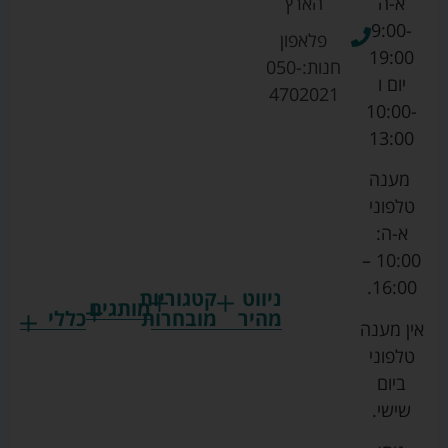
א-ה
הארץ
9:00-
פלאפון
19:00
חנות:
050-
יום ו
4702021
10:00-
13:00
מענה
טלפוני
א-ה:
10:00 –
16:00.
ניווט
קטגוריות
מותגים
מהיר
מובחרות
כללי
אין מענה
גרקו
ביגוד
אמבטיות
תקנון
טלפוני
צ'יקו
לתינוקות
לתינוק
החנות
ביום
ספורט
הנקה
בוסטרים
הצהרת
שישי.
ליין
והאכלה
נגישות
כורסאות