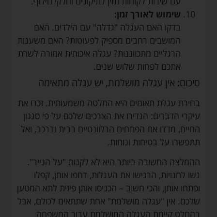
עם שירות לקוחות זמין לתיקונים וחלקי חילוף.
שימוש לאורך זמן:
בדקו האם העגלה "גדלה" עם הילדים. האם
המושבים רחבים מספיק לפעוטות? האם משענות
הרגליים מתכווננות? עגלה איכותית אמורה לשרת
אתכם לפחות שלוש שנים.
סיכום: אין עגלה מושלמת, יש עגלה מתאימה
בחירת עגלת תאומים היא החלטה משמעותית. זכרו את
עיקרי הדברים: הגדירו את הצרכים שלכם על פי סגנון
החיים, מדדו את הפתחים הרלוונטיים בבית וברכב, ואל
תתפשרו על בטיחות ונוחות.
ההמלצה החשובה ביותר היא לא לקנות "על הנייר".
גשו לחנויות, הרגישו את העגלות, דחפו אותן, קפלו
ופתחו אותן, והכי חשוב – הכניסו אותן פיזית לתא המטען
שלכם. אין "עגלה מושלמת" אחת שתתאים לכולם, אבל
בהחלט קיימת העגלה המושלמת עבור המשפחה