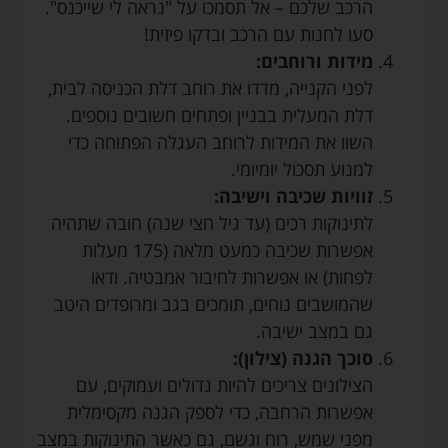
הרכב שלכם – אל תסמכו על "נראה לי שייכנס".
סעו לחנות עם הרכב ובדקו פיזית!
מידות ורוחבים:
לפני הקנייה, מדדו את רוחב דלת הכניסה לבית,
דלת המעלית בבניין ופתחים חשובים נוספים.
השוו את המידות לרוחב העגלה הפתוחה כדי
למנוע תסכול יומיומי.
זוויות שכיבה וישיבה:
לתינוקות רכים (עד גיל חצי שנה) חובה שתהיה
אפשרות שכיבה כמעט מלאה (175 מעלות
לפחות) או אפשרות לחיבור אמבטיה. ודאו
שהמושבים נוחים, תומכים בגב ומרופדים היטב
גם במצב ישיבה.
סוכך הגנה (צילון):
הצילונים צריכים להיות גדולים ועמוקים, עם
אפשרות הרחבה, כדי לספק הגנה מקסימלית
מפני שמש, רוח וגשם, גם כאשר התינוקות במצב