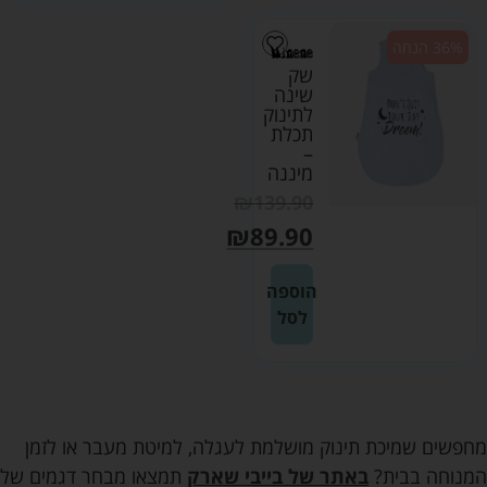
36% הנחה
שק
שינה
לתינוק
תכלת
–
מיננה
₪
139.90
₪
89.90
הוספה
לסל
מחפשים שמיכת תינוק מושלמת לעגלה, למיטת מעבר או לזמן
המנוחה בבית?
באתר של בייבי שארק
תמצאו מבחר דגמים של