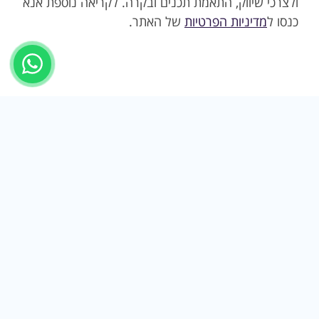
ולצרכי שיווק, התאמת תכנים ובקרה. לקריאה נוספת אנא
תחזוקה:
העדיפו שמיכות עם הוראות כביסה ברורות, ייבוש
כנסו ל
מדיניות הפרטיות
של האתר.
מהיר ותפרים חזקים.
רגישות העור:
לתינוקות בעלי עור עדין העדיפו סיבים
טבעיים והיפואלרגניים.
מחכים לכם כאן מגוון שמיכות לתינוק איכותיות, רכות ומעוצבות
לעונות שונות, במידות ובמרקמים שמתאימים בדיוק לצרכים
שלכם. גללו, השוו ובחרו את השמיכה שתעטוף את הקטנטן
בחום, בנוחות ובסטייל.
ראו גם:
מזרנים לתינוקות