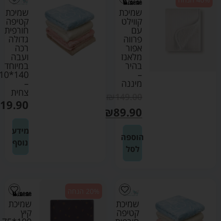
שמיכת
שמיכת
קווילט
קטיפה
עם
חורפית
פרווה
גדולה
אפור
רכה
מלאנז
ועבה
בהיר
במיוחד
0*110
–
מיננה
–
צחית
₪
149.00
19.90
₪
89.90
מידע
הוספה
נוסף
לסל
20% הנחה
שמיכת
שמיכת
קטיפה
קיץ