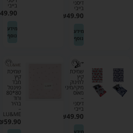
דיסני
בייבי
בייבי
49.90
₪
49.90
מידע
מידע
נוסף
נוסף
שמיכת
שמיכת
קיץ
קיץ
מבד
לתינוק
פוינטל
מיקי/מיני
80*80
מאוס
ורוד
–
בהיר
דיסני
–
בייבי
LU&ME
₪
49.90
₪
59.90
מידע