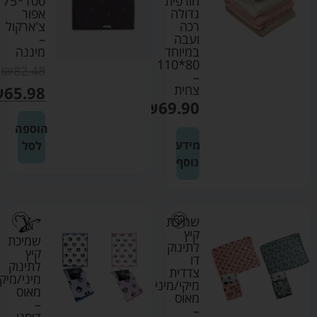
חורפית
100*75
גדולה
אפור
רכה
צ'ארקול
ועבה
–
במיוחד
מיננה
80*110
₪
82.48
–
צחית
₪
65.98
₪
69.90
הוספה
מידע
לסל
נוסף
שמיכת
קיץ
שמיכת
לתינוק
קיץ
דו
לתינוק
צדדית
מיני/מיקי
מיקי/מיני
מאוס
מאוס
–
–
דיסני