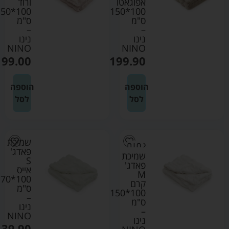
אפוגאטו
ורוד
0*150
100*150
ס"מ
ס"מ
–
–
נינו
נינו
NINO
NINO
199.00
₪
199.90
הוספה
הוספה
לסל
לסל
שמיכת
פאדג'
שמיכת
S
פאדג'
אייס
M
100*70
קרם
ס"מ
100*150
–
ס"מ
נינו
–
NINO
נינו
139.90