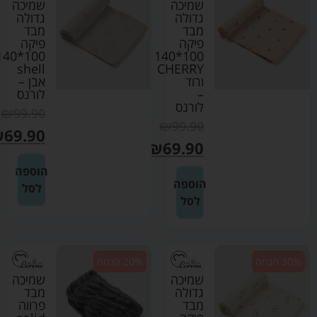
שמיכה
שמיכה
גדולה
גדולה
מבד
מבד
פיקה
פיקה
00*140
100*140
shell
CHERRY
ורוד
אבן –
–
לורנס
לורנס
₪
99.90
₪
99.90
₪
69.90
₪
69.90
הוספה
הוספה
לסל
לסל
30% הנחה
20% הנחה
שמיכה
שמיכה
גדולה
מבד
מבד
פרווה