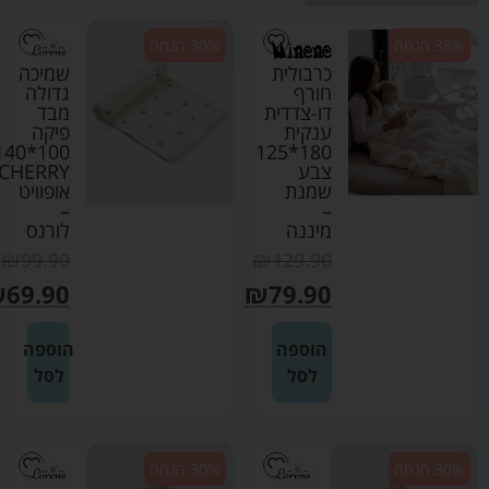
38% הנחה
30% הנחה
כרבולית
שמיכה
חורף
גדולה
דו-צדדית
מבד
ענקית
פיקה
00*140
180*125
צבע
CHERRY
שמנת
אופוויט
–
–
מיננה
לורנס
₪
99.90
₪
129.90
₪
69.90
₪
79.90
הוספה
הוספה
לסל
לסל
30% הנחה
30% הנחה