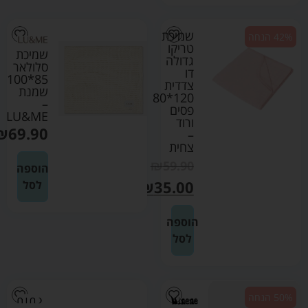
שמיכת
42% הנחה
טריקו
שמיכת
גדולה
סלולאר
דו
85*100
צדדית
שמנת
120*80
–
פסים
LU&ME
ורוד
₪
69.90
–
צחית
₪
59.90
הוספה
₪
35.00
לסל
הוספה
לסל
50% הנחה