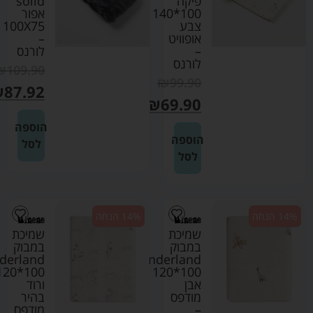
פיקה
solid
100*140
אפור
צבע
100X75
אופוויט
–
–
לורנס
לורנס
₪
109.90
₪
99.90
₪
87.92
₪
69.90
הוספה
הוספה
לסל
לסל
14% הנחה
14% הנחה
שמיכת
שמיכת
במבוק
במבוק
derland
Wonderland
120*100
120*100
אבן
ורוד
מודפס
בהיר
–
מודפס