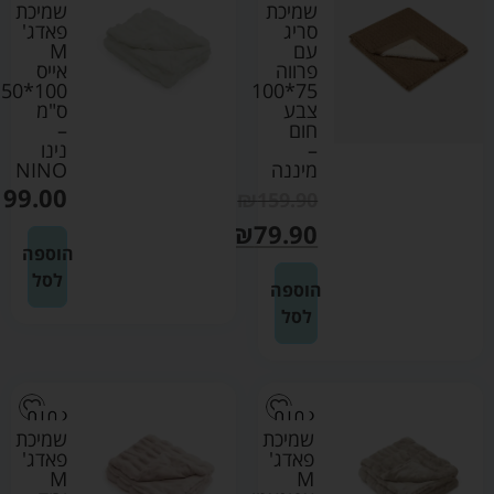
שמיכת
שמיכת
סריג
פאדג'
עם
M
פרווה
אייס
0*150
75*100
צבע
ס"מ
חום
–
–
נינו
מיננה
NINO
199.00
₪
159.90
₪
79.90
הוספה
לסל
הוספה
לסל
שמיכת
שמיכת
פאדג'
פאדג'
M
M