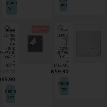
הוספה
נוסף
לסל
44% הנחה
שמיכת
שמיכת
קיץ
ריב
מבד
עם
פוינטל
פרווה
80*80
00
שמנת
מלאנג'
–
–
LU&ME
מיננה
₪
59.90
₪
159.90
₪
89.90
הוספה
לסל
הוספה
לסל