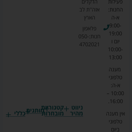
פעילות
הדקלים
החנות:
אזה''ת לב
א-ה
הארץ
9:00-
פלאפון
19:00
חנות:
050-
יום ו
4702021
10:00-
13:00
מענה
טלפוני
א-ה:
10:00 –
16:00.
ניווט
קטגוריות
מותגים
מהיר
מובחרות
כללי
אין מענה
גרקו
ביגוד
אמבטיות
תקנון
טלפוני
צ'יקו
לתינוקות
לתינוק
החנות
ביום