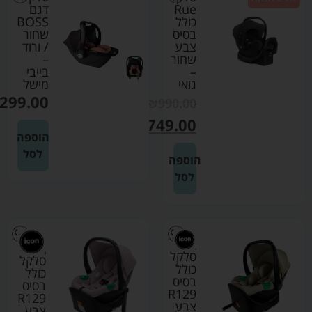
Rue
דגם
כולל
BOSS
בסיס
שחור
צבע
/ ורוד
שחור
–
–
בייבי
גואי
מישל
299.00
₪
990.00
₪
749.00
הוספה
לסל
הוספה
לסל
סלקל
סלקל
כולל
כולל
בסיס
בסיס
R129
R129
צבע
צבע