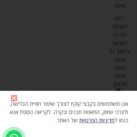
ספורט
שישי.
הנקה
בוסטרים
הצהרת
ליין
והאכלה
נגישות
כורסאות
ניתן
סייבקס
רחצה
הנקה
מדיניות
לשלוח
וטיפוח
מיננה
פרטיות
כסאות
הודעה
טקסטיל
אוכל
בייבי
מפת
בווצאפ
לתינוק
מישל
אתר
במשך כל
עגלות
שעות
טיולונים
לורנס
אודות
ריהוט
היום,
לתינוק
מיטות
מוסטלה
הבלוג
ונחזור
תינוק
שלנו
משחקים
אוונט
אליכם.
וצעצועים
בטיחות
אנו משתמשים בקבצי קוקיז לצורך שיפור חוויית הגלישה,
ולצרכי שיווק, התאמת תכנים ובקרה. לקריאה נוספת אנא
כנסו ל
מדיניות הפרטיות
של האתר.