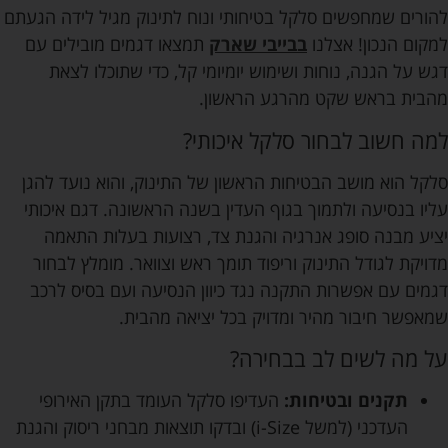
להורים שמחפשים סלקל בטיחותי ונוח לתינוק מגיל לידה הגעתם
למקום הנכון! אצלנו
בבייבי שארק
תמצאו דגמים מובילים עם
דגש על הגנה, נוחות ושימוש יומיומי קל, כדי שתוכלו לצאת
מהבית בראש שקט מהרגע הראשון.
למה חשוב לבחור סלקל איכותי?
סלקל הוא מושב הבטיחות הראשון של התינוק, והוא נועד להגן
עליו בנסיעה ולתמוך בגוף העדין בשנה הראשונה. דגם איכותי
יציע מבנה סופג אנרגיה והגנת צד, רצועות בעלות התאמה
מדויקת לגודל התינוק וריפוד תומך ראש וצוואר. מומלץ לבחור
דגמים עם אפשרות התקנה נגד כיוון הנסיעה ועם בסיס לרכב
שמאפשר חיבור מהיר ומדויק בכל יציאה מהבית.
על מה לשים לב בבחירה?
תקנים ובטיחות:
העדיפו סלקל העומד בתקן האירופי
העדכני (למשל i-Size) ובדקו תוצאות מבחני ריסוק והגנת