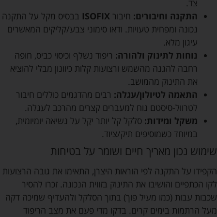
צד.
התקנה וחיבורים:
חיבור
ISOFIX
בבסיס מקל על התקנה
נכונה ומפחית טעויות. ודאו סימוני צבע/קליקים המאשרים
עיגון מלא.
נוחות לתינוק ולהורה:
ריפוד נשלף וכיסוי כביס, חופה
רחבה להגנה מהשמש ורצועות קלות כיוונון מבלי להוציא
את התינוק מהמושב.
התאמה לטיולון/עגלה:
רבים מהדגמים כוללים חיבור
לטרוול-סיסטם נוח למעברים קצרים מהרכב לעגלה.
משקל ומידות:
סלקל קל יותר יקֵל על נשיאה יומיומית,
במיוחד כשמוסיפים תיק/ציוד.
שימוש נכון מאריך חיים ושומר על בטיחות
הקפידו על התקנה לפי הוראות היצרן, התאימו את גובה הרצועות
לקו הכתפיים והושיבו את התינוק בזווית הנכונה. זכרו להסיר
שכבות עבות (כמו מעיל פוך) בתוך הסלקל ולהעדיף שמיכה דקה
מעל הרתמות בימים קרים. בדקו מדי פעם את מצב הריפוד