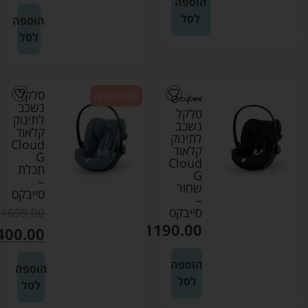
הוספה
לסל
הוספה
לסל
סלקל
18% הנחה
נשכב
סלקל
לתינוק
נשכב
קלאוד
לתינוק
Cloud
קלאוד
G
Cloud
תכלת
G
–
שחור
סייבקס
–
סייבקס
1699.00
₪
₪
1190.00
400.00
הוספה
הוספה
לסל
לסל