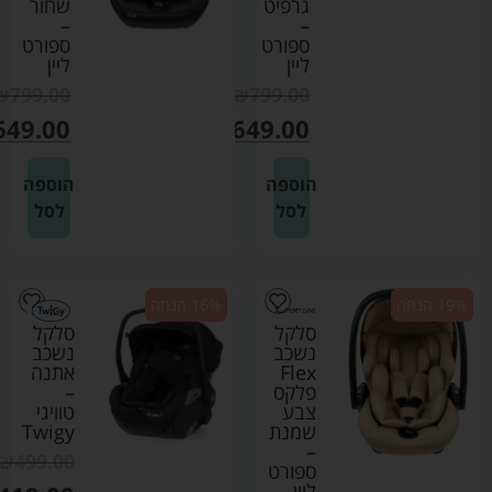
גרפיט
שחור
–
–
ספורט
ספורט
ליין
ליין
₪
799.00
₪
799.00
649.00
₪
649.00
הוספה
הוספה
לסל
לסל
19% הנחה
16% הנחה
סלקל
סלקל
נשכב
נשכב
Flex
אתנה
פלקס
–
צבע
טוויגי
שמנת
Twigy
–
₪
499.00
ספורט
ליין