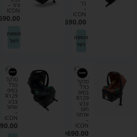
בז'
ורוד –
–
ICON
ICON
690.00
₪
690.00
הוספה
הוספה
לסל
לסל
סלקל
סלקל
כולל
כולל
בסיס
בסיס
R129
R129
צבע
צבע
שחור
חום
–
אדמה
ICON
–
90.00
ICON
₪
690.00