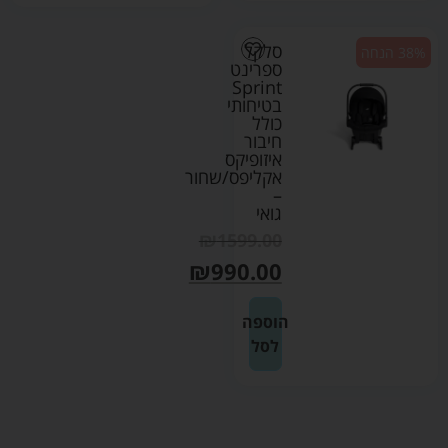
סלקל
38% הנחה
ספרינט
Sprint
בטיחותי
כולל
חיבור
איזופיקס
אקליפס/שחור
–
גואי
₪
1599.00
₪
990.00
הוספה
לסל