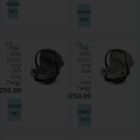
הוספה
לסל
הוספה
לסל
סלקל
סלקל
לתינוק
לתינוק
קולין
קולין
אפור
ירוק –
–
טוויגי
טוויגי
Twigy
Twigy
250.00
₪
250.00
הוספה
הוספה
לסל
לסל