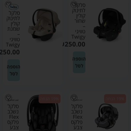
סלקל
לתינוק
סלקל
קולין
לתינוק
שחור
קולין
–
שמנת
טוויגי
–
Twigy
טוויגי
₪
250.00
Twigy
250.00
הוספה
לסל
הוספה
לסל
19% הנחה
19% הנחה
סלקל
סלקל
נשכב
נשכב
Flex
Flex
פלקס
פלקס
צבע
צבע