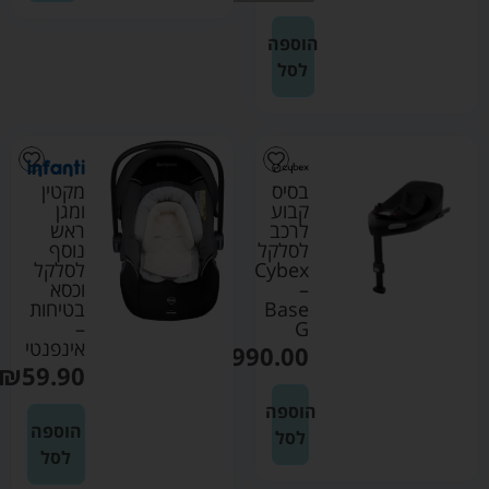
הוספה
לסל
בסיס
מקטין
קבוע
ומגן
לרכב
ראש
לסלקל
נוסף
Cybex
לסלקל
–
וכסא
Base
בטיחות
–
G
אינפנטי
₪
990.00
₪
59.90
הוספה
הוספה
לסל
לסל