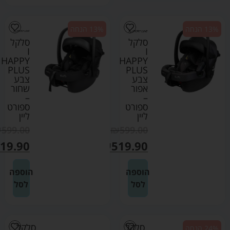
13% הנחה
13% הנחה
סלקל
סלקל
I
I
HAPPY
HAPPY
PLUS
PLUS
צבע
צבע
אפור
שחור
–
–
ספורט
ספורט
ליין
ליין
₪
599.00
₪
599.00
19.90
₪
519.90
הוספה
הוספה
לסל
לסל
סלקל
סלקל
24% הנחה