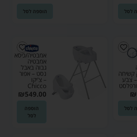
 לסל
הוספה לסל
אמבטיה/כיסא
אמבטיה
גבוה באבל
 קשיחה
נסט – אפור
– צבע
– צ'יקו
ורפלסט
Chicco
₪
549.00
₪
 לסל
הוספה
לסל