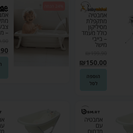
24% הנחה
אמב
אמבטיה
מתק
מתקפלת
צבע
מסיליקון
– מי
כולל מעמד
– בייבי
9.90
מישל
.90
₪
199.90
₪
150.00
ה
הוספה
לסל
אמבטיה
אמ
עם
עם
מדחום
מד