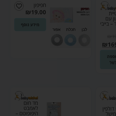
חפיפון
₪
19.00
ית
ון עם
– בייבי
מידע נוסף
₪
1
₪
16
ספה
סל
מד חום
לאמבט
ולפין
היפופוטם –
 מישל