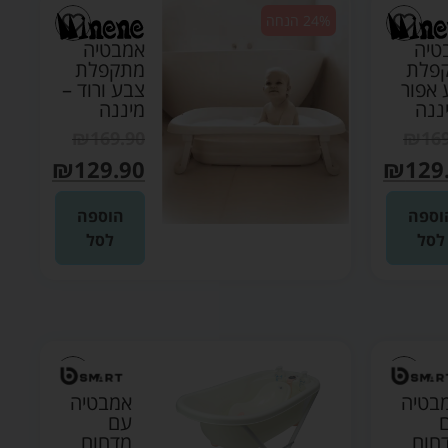
24% הנחה
טיה
אמבטיה
פלת
מתקפלת
 אפור
צבע ורוד –
ננה
מיננה
₪
169.90
₪
16
₪
129.90
₪
129
וספה
הוספה
לסל
לסל
בטיה
אמבטיה
עם
חום
מדחום