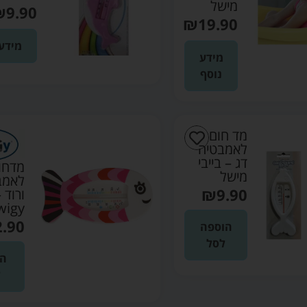
מישל
₪
9.90
₪
19.90
מידע 
מידע
נוסף
מד חום
לאמבטיה
דג – בייבי
מדחו
מישל
לאמב
₪
9.90
ורוד –
wigy
2.90
הוספה
לסל
הו
ל