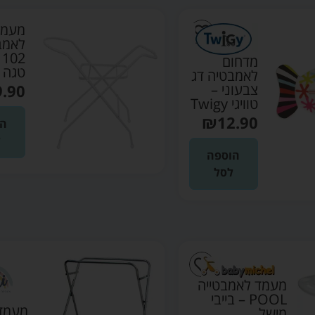
מעמד
לאמב
2
מדחום
טגה ב
לאמבטיה דג
9.90
צבעוני –
טוויגי Twigy
₪
12.90
הו
ל
הוספה
לסל
מעמד לאמבטייה
POOL – בייבי
מעמד
מישל