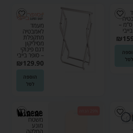
טיה
10 ס”מ –
מעמד
ייבי
לאמבטיה
מתקפלת
₪
15
מסיליקון
דגם פינוקי
ספה
– סופר בייבי
סל
₪
129.90
הוספה
לסל
29% הנחה
משטח
מונע
החלקה