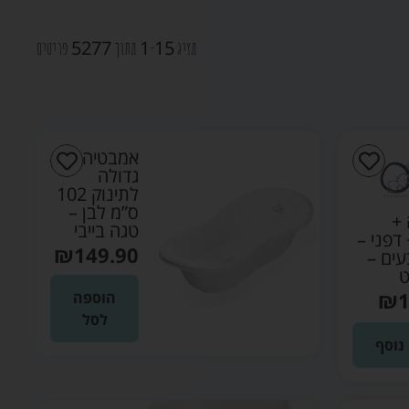
5277
1
15
מציג
-
מתוך
פריטים
אמבטיה
גדולה
לתינוק 102
ס”מ לבן –
+
טגה בייבי
דפני –
₪
149.90
עים –
ט
₪
1
הוספה
לסל
נוסף