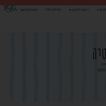
0
0
ונים
ריהוט לתינוק
חבילות לידה
מבצע/מציאון
יה
נה
מקום