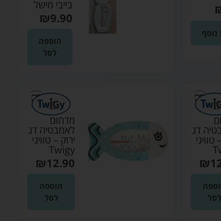
בייבי מישל
₪
9.90
נוסף
הוספה
לסל
ם
מדחום
טיה דג
לאמבטיה דג
 טוויגי
ירוק – טוויגי
Twigy
T
₪
12.90
₪
1
ספה
הוספה
סל
לסל