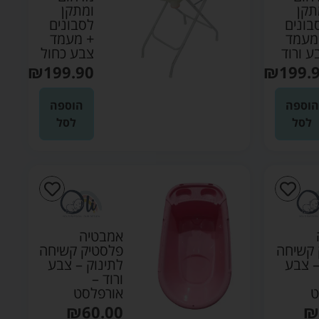
תקן
ומתקן
בונים
לסבונים
מעמד
+ מעמד
ע ורוד
צבע כחול
₪
199.90
₪
199.
הוספה
הוספה
לסל
לסל
אמבטיה
 קשיחה
פלסטיק קשיחה
– צבע
לתינוק – צבע
ורוד –
ט
אורפלסט
₪
60.00
₪