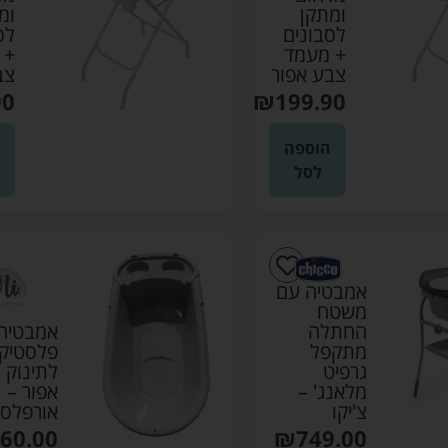
ומתקן
ומ
לסבונים
לס
+ מעמד
+ 
צבע אפור
צב
90
₪
199.90
הוספה
לסל
אמבטיה עם
משטח
החתלה
אמבטיה
מתקפל
פלסטיק
גרפיט
לתינוק 
מלאנג' –
אפור –
צ'יקו
אורפלס
60.00
₪
749.00