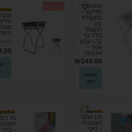
אמבטיית
15% הנחה
סיליקון
אמבטי
מתקפלת
סיליק
עם
מעמד 
המעמד
מישל
כולל צף
קל – צבע
99.00
אפור –
9.00
אינפנטי
₪
249.00
הו
ל
הוספה
לסל
מגן שמפו
מד חום
לאמבטיה
לאמבט ד
– בייבי
– בייבי