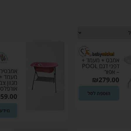
אמבט + מעמד +
דפני דגם POOL
אמבטיה 
– אפור
מעמד + 
₪
279.00
מגוון צב
אורפלס
הוספה לסל
59.00
מידע 