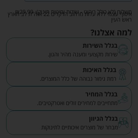
משלוח (לא כולל ריהוט - שידות ומיטות תינוק):
29.99
₪
איסוף עצמי ללא עלות מרחוב הדקלים 22 אזה"ת לב הארץ
ראש העין
למה אצלנו?
בגלל השירות
שירות מקצועי ומענה מהיר והגון.
בגלל האיכות
רמת גימור גבוהה של כלל המוצרים.
בגלל המחיר
מתחייבים למחירים זולים ואטרקטיבים.
בגלל הגיוון
מבחר של מוצרים איכותיים לתינוקות