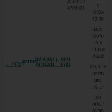
חנות:
050-
יום ו
4702021
10:00-
13:00
מענה
טלפוני
א-ה:
10:00 –
16:00.
ניווט
קטגוריות
מותגים
מהיר
מובחרות
כללי
אין מענה
גרקו
ביגוד
אמבטיות
תקנון
טלפוני
צ'יקו
לתינוקות
לתינוק
החנות
ביום
ספורט
הנקה
בוסטרים
הצהרת
שישי.
ליין
והאכלה
נגישות
כורסאות
ניתן
סייבקס
רחצה
הנקה
מדיניות
לשלוח
וטיפוח
מיננה
פרטיות
כסאות
הודעה