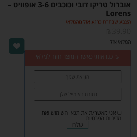
אוברול טריקו דובי וכוכבים 3-6 אופוויט –
Lorens
הצבע שבחרת כרגע אזל מהמלאי
₪
39.90
המלאי אזל
אוברול דובי מבד טריקו עם הדפס כוכבים.
אוברול לתינוק/ת עם רגליות.
עדכנו אותי כאשר המוצר חוזר למלאי
עשוי 100% כותנה מלטפת.
הרכב בד : 100% כותנה.
אני מאשר/ת את
תנאי השימוש
ואת
מדיניות הפרטיות
שלח