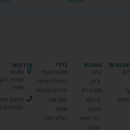
מובחרות
מותגים
כללי
צרו קשר
נוק
גרקו
תקנון החנות
כתובת:
שדרות הדקל
צ'יקו
הצהרת נגישות
הארץ
ה
ספורט ליין
מדיניות פרטיות
תינוק
סייבקס
מפת אתר
פלאפון חנות
0-4702021
מיננה
אודות
בייבי מישל
הבלוג שלנו
לורנס