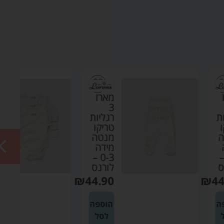
מארז
מארז
3
3 בגדי
רגליות
גוף
טריקו
מעטפת
מנטה
טריקו
מידה
מנטה
0-3 –
מידה
לורנס
NB –
לורנס
₪
44.90
₪
49.90
הוספה
הוספה
לסל