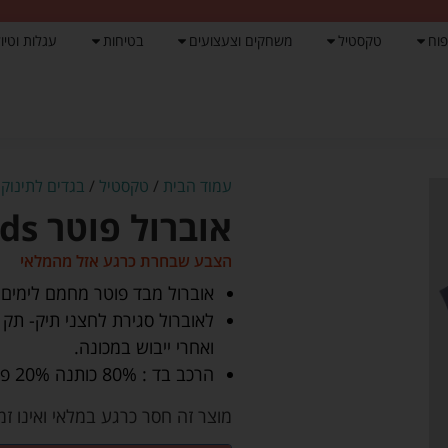
פוח
טקסטיל
משחקים וצעצועים
בטיחות
עגלות וטיול
עמוד הבית
/
טקסטיל
/
בגדים לתינוק
/
אוברול פוטר birds כחול – לורנס
הצבע שבחרת כרגע אזל מהמלאי
אוברול מבד פוטר מחמם לימים ק
לאוברול סגירת לחצני תיק- תק
ואחרי ייבוש במכונה.
הרכב בד : 80% כותנה 20% פוליאסטר.
מוצר זה חסר כרגע במלאי ואינו זמי