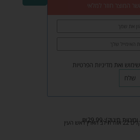
שר המוצר חוזר למלאי
שימוש
ואת
מדיניות הפרטיות
שלח
ומיטות תינוק):
29.99
₪
אש העין