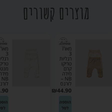
מוצרים קשורים
מארז
מארז
3
3
רגליות
רגליות
טריקו
טריקו
קרם
מנטה
מידה
מידה
NB –
NB –
לורנס
לורנס
₪
44.90
₪
44.90
הוספה
הוספה
לסל
לסל