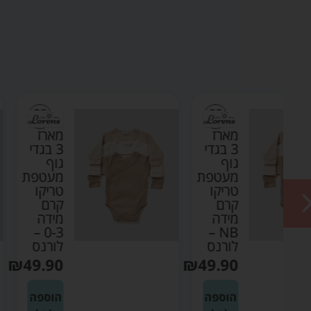
מארז
די
3 בגדי
גוף
ת
מעטפת
טריקו
קרם
מידה
0-3 –
N
לורנס
₪
49.90
₪
4
ה
הוספה