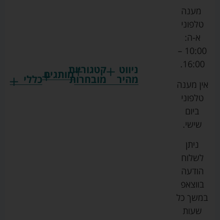
מענה
טלפוני
א-ה:
10:00 –
16:00.
ניווט
קטגוריות
מותגים
מהיר
מובחרות
כללי
אין מענה
גרקו
ביגוד
אמבטיות
תקנון
טלפוני
צ'יקו
לתינוקות
לתינוק
החנות
ביום
ספורט
הנקה
בוסטרים
הצהרת
שישי.
ליין
והאכלה
נגישות
כורסאות
ניתן
סייבקס
רחצה
הנקה
מדיניות
לשלוח
וטיפוח
מיננה
פרטיות
כסאות
הודעה
טקסטיל
אוכל
בייבי
מפת
בווצאפ
לתינוק
מישל
אתר
עגלות
במשך כל
טיולונים
לורנס
אודות
ריהוט
שעות