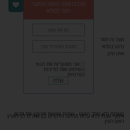
עדכנו אותי כאשר המוצר
חוזר למלאי
מוצר זה חסר
כרגע במלאי
ואינו זמין.
אני מאשר/ת את
תנאי
השימוש
ואת
מדיניות
הפרטיות
שלח
משלוח (לא כולל ריהוט - שידות ומיטות תינוק):
29.99
₪
איסוף עצמי ללא עלות מרחוב הדקלים 22 אזה"ת לב הארץ
ראש העין