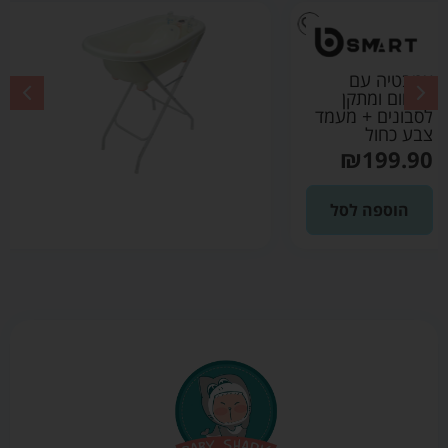
אמבטיה עם
מדחום ומתקן
לסבונים + מעמד
צבע אפור
₪
199.90
הוספה לסל