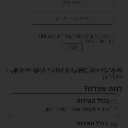
אני מאשר/ת את
תנאי השימוש
ואת
מדיניות הפרטיות
שלח
משלוח (לא כולל ריהוט - שידות ומיטות תינוק):
29.99
₪
איסוף עצמי ללא עלות מרחוב הדקלים 22 אזה"ת לב הארץ
ראש העין
למה אצלנו?
בגלל השירות
שירות מקצועי ומענה מהיר והגון.
בגלל האיכות