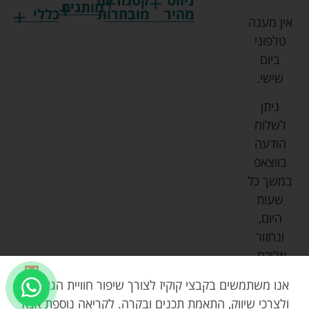
ניווט
קטגוריות
מותגים
מהיר
מובחרות
כללי
אין מענה
גרקו
ביגוד
אמבטיות
תקנון
טלפוני
צ'יקו
לתינוקות
לתינוק
החנות
ביום
ספורט
הנקה
בוסטרים
הצהרת
שישי.
ליין
והאכלה
נגישות
כורסאות
ניתן
סייבקס
רחצה
הנקה
מדיניות
לשלוח
וטיפוח
מיננה
פרטיות
כסאות
הודעה
טקסטיל
אוכל
בייבי
מפת
בווצאפ
לתינוק
מישל
אתר
עגלות
במשך כל
טיולונים
לורנס
אודות
ריהוט
שעות
לתינוק
מיטות
מוסטלה
הבלוג
היום,
תינוק
שלנו
ונחזור
משחקים
אוונט
אליכם.
וצעצועים
בטיחות
אנו משתמשים בקבצי קוקיז לצורך שיפור חוויית הגלישה,
ולצרכי שיווק, התאמת תכנים ובקרה. לקריאה נוספת אנא