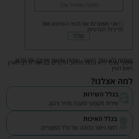
אני מאשר/ת את
תנאי השימוש
ואת
מדיניות הפרטיות
שלח
משלוח (לא כולל ריהוט - שידות ומיטות תינוק):
29.99
₪
איסוף עצמי ללא עלות מרחוב הדקלים 22 אזה"ת לב הארץ
ראש העין
למה אצלנו?
בגלל השירות
שירות מקצועי ומענה מהיר והגון.
בגלל האיכות
רמת גימור גבוהה של כלל המוצרים.