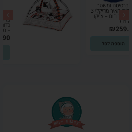
משטח פעילות +
בריכת כדוריםעם 18
כדורים שחור לבן אדום
– טוויגי Twigy
₪
239.90
הוספה לסל