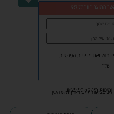
שר המוצר חוזר למלאי
שימוש
ואת
מדיניות הפרטיות
שלח
ומיטות תינוק):
29.99
₪
אש העין