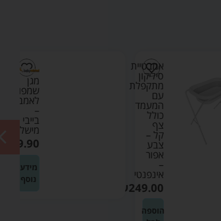
אמבטיית
סיליקון
מגן
מתקפלת
שמפו
עם
לאמבטיה
המעמד
–
כולל
בייבי
צף
מישל
קל –
₪
19.90
צבע
אפור
–
מידע
אינפנטי
נוסף
₪
249.00
הוספה