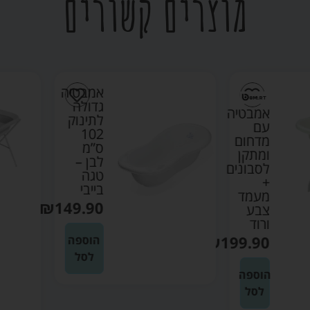
מוצרים קשורים
אמבטיה
גדולה
אמבטיה
לתינוק
עם
102
מדחום
ס”מ
ומתקן
לבן –
לסבונים
טגה
+
בייבי
מעמד
₪
149.90
צבע
ורוד
₪
199.90
הוספה
לסל
הוספה
לסל