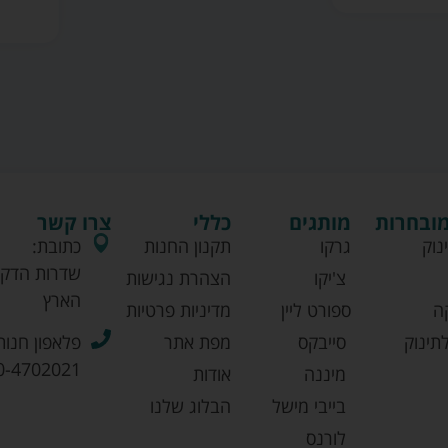
מובחרות
מותגים
כללי
צרו קשר
נוק
גרקו
תקנון החנות
כתובת:
שדרות הדקל
צ'יקו
הצהרת נגישות
הארץ
ה
ספורט ליין
מדיניות פרטיות
תינוק
סייבקס
מפת אתר
פלאפון חנות
0-4702021
מיננה
אודות
בייבי מישל
הבלוג שלנו
לורנס