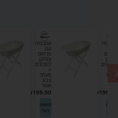
טיה
אמבטיה
עם
ום
מדחום
ן
ומתקן
נים
לסבונים
+
ד
מעמד
צבע
אפור
₪
199.90
₪
199
ה
הוספה
לסל