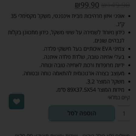
₪
99.90
₪
149.90
אופני איזון מרהיבות מבית אינפנטי, משקל מקסימלי 35
ק”ג.
כידון מיוחד לשמירה על שיווי משקל, כידון מתכוונן בקלות
לגבהים שונים.
צמיגי EVA איכותיים בעל חישוקי פלדה.
בעלי אחיזה טובה, שלדת פלדה איתנה.
ידיות מרופדות ורכות לאחיזה טובה ונוחה.
מעוצב בצורה ארגונומית להתאמה נוחה ובטוחה.
משקל המוצר 3.2.
מידות המוצר 89X37.5X54 ס”מ.
קיים במלאי
הוספה לסל
משלוח (לא כולל ריהוט - שידות ומיטות תינוק):
29.99
₪