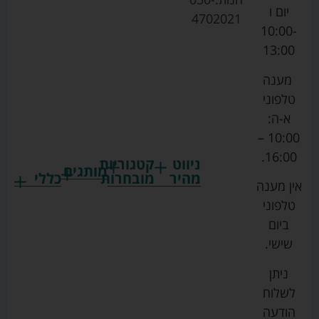
יום ו
4702021
10:00-
13:00
מענה
טלפוני
א-ה:
10:00 –
16:00.
ניווט
קטגוריות
מותגים
מהיר
מובחרות
כללי
אין מענה
גרקו
ביגוד
אמבטיות
תקנון
טלפוני
צ'יקו
לתינוקות
לתינוק
החנות
ביום
ספורט
הנקה
בוסטרים
הצהרת
שישי.
ליין
והאכלה
נגישות
כורסאות
ניתן
סייבקס
רחצה
הנקה
מדיניות
לשלוח
וטיפוח
מיננה
פרטיות
כסאות
הודעה