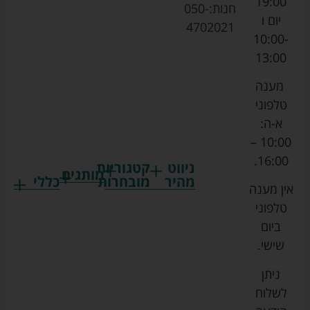
19:00
חנות:
050-
יום ו
4702021
10:00-
13:00
מענה
טלפוני
א-ה:
10:00 –
16:00.
ניווט
קטגוריות
מותגים
מהיר
מובחרות
כללי
אין מענה
גרקו
ביגוד
אמבטיות
תקנון
טלפוני
צ'יקו
לתינוקות
לתינוק
החנות
ביום
ספורט
הנקה
בוסטרים
הצהרת
שישי.
ליין
והאכלה
נגישות
כורסאות
ניתן
סייבקס
רחצה
הנקה
מדיניות
לשלוח
וטיפוח
מיננה
פרטיות
כסאות