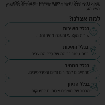
משלוח (לא כולל ריהוט - שידות ומיטות תינוק):
29.99
₪
איסוף עצמי ללא עלות מרחוב הדקלים 22 אזה"ת לב הארץ
ראש העין
למה אצלנו?
בגלל השירות
שירות מקצועי ומענה מהיר והגון.
בגלל האיכות
רמת גימור גבוהה של כלל המוצרים.
בגלל המחיר
מתחייבים למחירים זולים ואטרקטיבים.
בגלל הגיוון
מבחר של מוצרים איכותיים לתינוקות