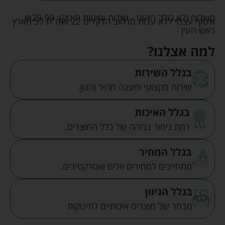
משלוח (לא כולל ריהוט - שידות ומיטות תינוק):
29.99
₪
איסוף עצמי ללא עלות מרחוב הדקלים 22 אזה"ת לב הארץ
ראש העין
למה אצלנו?
בגלל השירות
שירות מקצועי ומענה מהיר והגון.
בגלל האיכות
רמת גימור גבוהה של כלל המוצרים.
בגלל המחיר
מתחייבים למחירים זולים ואטרקטיבים.
בגלל הגיוון
מבחר של מוצרים איכותיים לתינוקות