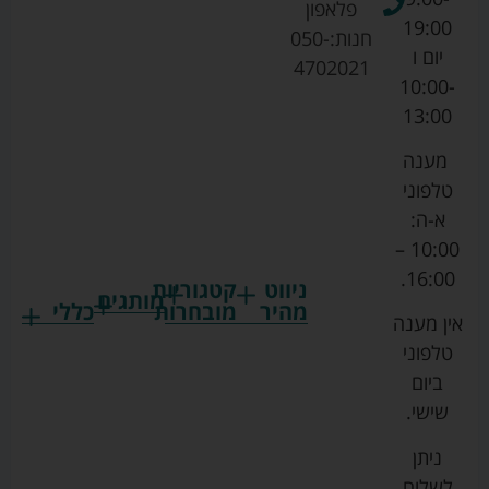
פלאפון
19:00
חנות:
050-
יום ו
4702021
10:00-
13:00
מענה
טלפוני
א-ה:
10:00 –
16:00.
ניווט
קטגוריות
מותגים
מהיר
מובחרות
כללי
אין מענה
גרקו
ביגוד
אמבטיות
תקנון
טלפוני
צ'יקו
לתינוקות
לתינוק
החנות
ביום
ספורט
הנקה
בוסטרים
הצהרת
שישי.
ליין
והאכלה
נגישות
כורסאות
ניתן
סייבקס
רחצה
הנקה
מדיניות
לשלוח