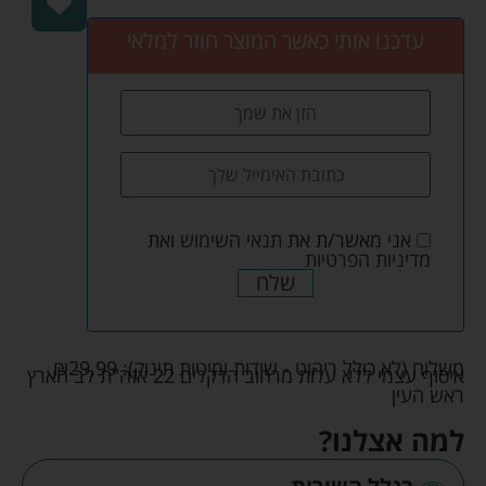
עדכנו אותי כאשר המוצר חוזר למלאי
אני מאשר/ת את
תנאי השימוש
ואת
מדיניות הפרטיות
שלח
משלוח (לא כולל ריהוט - שידות ומיטות תינוק):
29.99
₪
איסוף עצמי ללא עלות מרחוב הדקלים 22 אזה"ת לב הארץ
ראש העין
למה אצלנו?