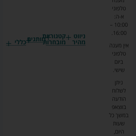
טלפוני
א-ה:
10:00 –
16:00.
ניווט
קטגוריות
מותגים
מהיר
מובחרות
כללי
אין מענה
גרקו
ביגוד
אמבטיות
תקנון
טלפוני
צ'יקו
לתינוקות
לתינוק
החנות
ביום
ספורט
הנקה
בוסטרים
הצהרת
שישי.
ליין
והאכלה
נגישות
כורסאות
ניתן
סייבקס
רחצה
הנקה
מדיניות
לשלוח
וטיפוח
מיננה
פרטיות
כסאות
הודעה
טקסטיל
אוכל
בייבי
מפת
בווצאפ
לתינוק
מישל
אתר
עגלות
במשך כל
טיולונים
לורנס
אודות
ריהוט
שעות
לתינוק
מיטות
מוסטלה
הבלוג
היום,