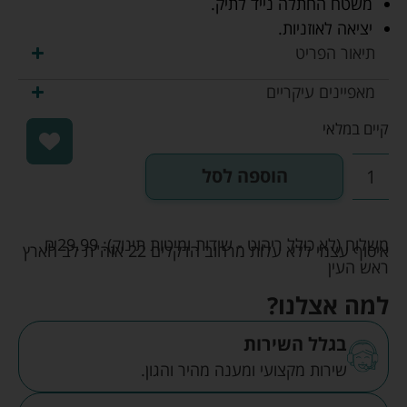
משטח החתלה נייד לתיק.
יציאה לאוזניות.
תיאור הפריט
מאפיינים עיקריים
קיים במלאי
הוספה לסל
משלוח (לא כולל ריהוט - שידות ומיטות תינוק):
29.99
₪
איסוף עצמי ללא עלות מרחוב הדקלים 22 אזה"ת לב הארץ
ראש העין
למה אצלנו?
בגלל השירות
שירות מקצועי ומענה מהיר והגון.