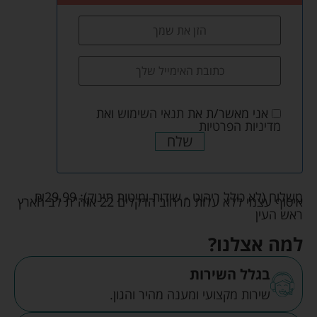
אני מאשר/ת את
תנאי השימוש
ואת
מדיניות הפרטיות
שלח
משלוח (לא כולל ריהוט - שידות ומיטות תינוק):
29.99
₪
איסוף עצמי ללא עלות מרחוב הדקלים 22 אזה"ת לב הארץ
ראש העין
למה אצלנו?
בגלל השירות
שירות מקצועי ומענה מהיר והגון.