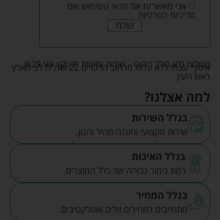
אני מאשר/ת את
תנאי השימוש
ואת
מדיניות הפרטיות
שלח
משלוח (לא כולל ריהוט - שידות ומיטות תינוק):
29.99
₪
איסוף עצמי ללא עלות מרחוב הדקלים 22 אזה"ת לב הארץ
ראש העין
למה אצלנו?
בגלל השירות
שירות מקצועי ומענה מהיר והגון.
בגלל האיכות
רמת גימור גבוהה של כלל המוצרים.
בגלל המחיר
מתחייבים למחירים זולים ואטרקטיבים.