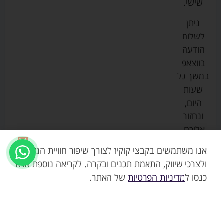
שישי.
ליין
והאכלה
נגישות
כורסאות
ניתן
סייבקס
רחצה
הנקה
מדיניות
לשלוח
וטיפוח
מיננה
פרטיות
כסאות
הודעה
טקסטיל
אוכל
בייבי
מפת
בווצאפ
לתינוק
מישל
אתר
עגלות
במשך כל
טיולונים
לורנס
אודות
ריהוט
שעות
לתינוק
מיטות
מוסטלה
הבלוג
היום,
תינוק
שלנו
ונחזור
משחקים
אוונט
אליכם.
וצעצועים
בטיחות
אנו משתמשים בקבצי קוקיז לצורך שיפור חוויית הגלישה,
ולצרכי שיווק, התאמת תכנים ובקרה. לקריאה נוספת אנא
כנסו ל
מדיניות הפרטיות
של האתר.
79.90
₪
אזל
ארגונית לעגלה HD10 צבע אפור – אינפנטי
המלאי