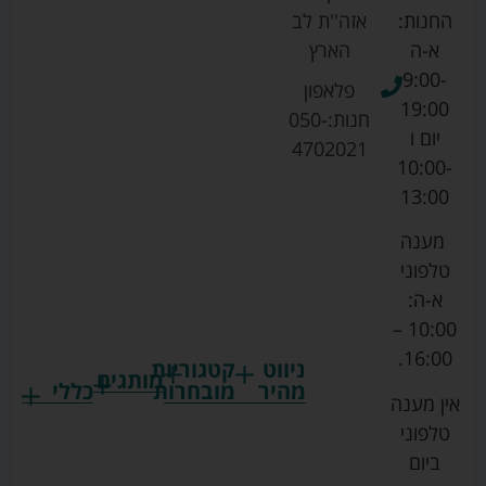
החנות:
אזה''ת לב
א-ה
הארץ
9:00-
פלאפון
19:00
חנות:
050-
יום ו
4702021
10:00-
13:00
מענה
טלפוני
א-ה:
10:00 –
16:00.
ניווט
קטגוריות
מותגים
מהיר
מובחרות
כללי
אין מענה
גרקו
ביגוד
אמבטיות
תקנון
טלפוני
צ'יקו
לתינוקות
לתינוק
החנות
ביום
ספורט
הנקה
בוסטרים
הצהרת