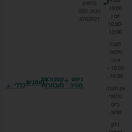
פלאפון
19:00
חנות:
050-
יום ו
4702021
10:00-
13:00
מענה
טלפוני
א-ה:
10:00 –
16:00.
ניווט
קטגוריות
מותגים
מהיר
מובחרות
כללי
אין מענה
גרקו
ביגוד
אמבטיות
תקנון
טלפוני
צ'יקו
לתינוקות
לתינוק
החנות
ביום
ספורט
הנקה
בוסטרים
הצהרת
שישי.
ליין
והאכלה
נגישות
כורסאות
ניתן
סייבקס
רחצה
הנקה
מדיניות