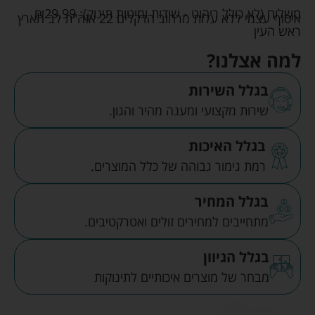
משלוח (לא כולל ריהוט - שידות ומיטות תינוק):
29.99
₪
איסוף עצמי ללא עלות מרחוב הדקלים 22 אזה"ת לב הארץ
ראש העין
למה אצלנו?
בגלל השירות
שירות מקצועי ומענה מהיר והגון.
בגלל האיכות
רמת גימור גבוהה של כלל המוצרים.
בגלל המחיר
מתחייבים למחירים זולים ואטרקטיבים.
בגלל הגיוון
מבחר של מוצרים איכותיים לתינוקות