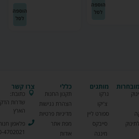
הוספה
הוספה
לסל
לסל
מובחרות
מותגים
כללי
צרו קשר
נוק
גרקו
תקנון החנות
כתובת:
שדרות הדקל
צ'יקו
הצהרת נגישות
הארץ
ה
ספורט ליין
מדיניות פרטיות
תינוק
סייבקס
מפת אתר
פלאפון חנות
0-4702021
מיננה
אודות