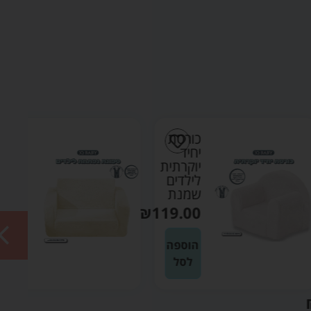
כורסת
ספונת
יחיד
נפתחת
יוקרתית
לילדים
לילדים
בוקלה
שמנת
שמנת
₪
169.90
₪
119.00
הוספה
הוספה
לסל
לסל