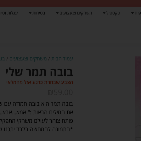
פוח
טקסטיל
משחקים וצעצועים
בטיחות
עגלות וטיול
עמוד הבית
/
משחקים וצעצועים
/
בוב
בובה תמר שלי
הצבע שבחרת כרגע אזל מהמלאי
₪
59.00
בובה תמר היא בובה חמודה עם ש
את המילים הבאות :" אמא…אבא…א
פותח צוהר לעולם משחקי התפקידי
*התמונה להמחשה בלבד יתכנו שינ