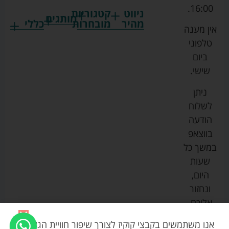
16:00.
ניווט
קטגוריות
מותגים
מהיר
מובחרות
כללי
אין מענה
גרקו
ביגוד
אמבטיות
תקנון
טלפוני
צ'יקו
לתינוקות
לתינוק
החנות
ביום
ספורט
הנקה
בוסטרים
הצהרת
שישי.
ליין
והאכלה
נגישות
כורסאות
ניתן
סייבקס
רחצה
הנקה
מדיניות
לשלוח
וטיפוח
מיננה
פרטיות
כסאות
הודעה
טקסטיל
אוכל
בייבי
מפת
בווצאפ
לתינוק
מישל
אתר
עגלות
במשך כל
טיולונים
לורנס
אודות
ריהוט
שעות
לתינוק
מיטות
מוסטלה
הבלוג
היום,
תינוק
שלנו
ונחזור
משחקים
אוונט
אליכם.
וצעצועים
בטיחות
אנו משתמשים בקבצי קוקיז לצורך שיפור חוויית הגלישה,