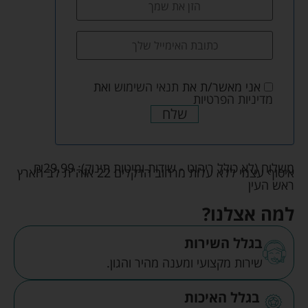
אני מאשר/ת את
תנאי השימוש
ואת
מדיניות הפרטיות
שלח
משלוח (לא כולל ריהוט - שידות ומיטות תינוק):
29.99
₪
איסוף עצמי ללא עלות מרחוב הדקלים 22 אזה"ת לב הארץ
ראש העין
למה אצלנו?
בגלל השירות
שירות מקצועי ומענה מהיר והגון.
בגלל האיכות