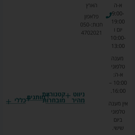
א-ה
הארץ
9:00-
פלאפון
19:00
חנות:
050-
יום ו
4702021
10:00-
13:00
מענה
טלפוני
א-ה:
10:00 –
16:00.
ניווט
קטגוריות
מותגים
מהיר
מובחרות
כללי
אין מענה
גרקו
ביגוד
אמבטיות
תקנון
טלפוני
צ'יקו
לתינוקות
לתינוק
החנות
ביום
ספורט
הנקה
בוסטרים
הצהרת
שישי.
ליין
והאכלה
נגישות
כורסאות