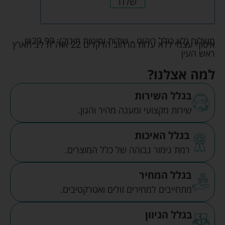
שלח
משלוח (לא כולל ריהוט - שידות ומיטות תינוק):
29.99
₪
איסוף עצמי ללא עלות מרחוב הדקלים 22 אזה"ת לב הארץ
ראש העין
למה אצלנו?
בגלל השירות
שירות מקצועי ומענה מהיר והגון.
בגלל האיכות
רמת גימור גבוהה של כלל המוצרים.
בגלל המחיר
מתחייבים למחירים זולים ואטרקטיבים.
בגלל הגיוון