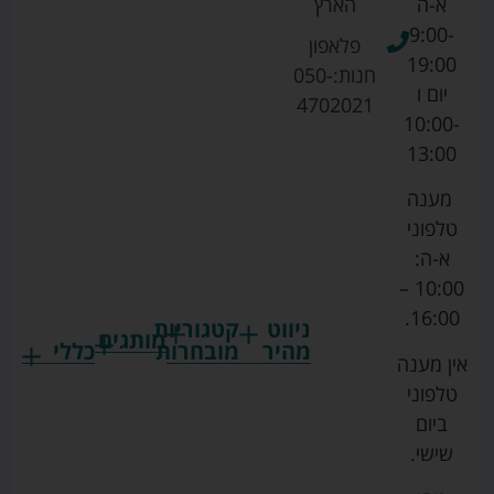
א-ה
הארץ
9:00-
פלאפון
19:00
חנות:
050-
יום ו
4702021
10:00-
13:00
מענה
טלפוני
א-ה:
10:00 –
16:00.
ניווט
קטגוריות
מותגים
מהיר
מובחרות
כללי
אין מענה
גרקו
ביגוד
אמבטיות
תקנון
טלפוני
צ'יקו
לתינוקות
לתינוק
החנות
ביום
ספורט
הנקה
בוסטרים
הצהרת
שישי.
ליין
והאכלה
נגישות
כורסאות