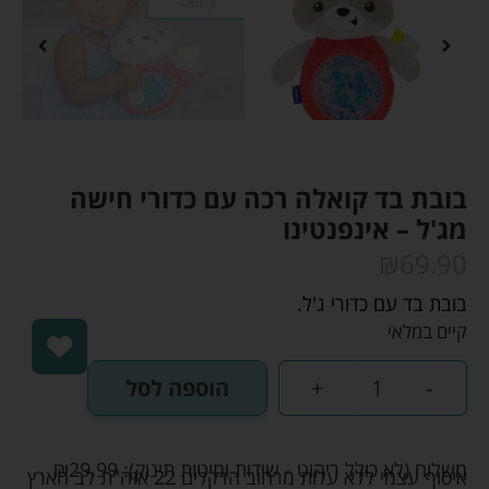
בובת בד קואלה רכה עם כדורי חישה
מג'ל – אינפנטינו
₪
69.90
בובת בד עם כדורי ג'ל.
קיים במלאי
-
+
הוספה לסל
משלוח (לא כולל ריהוט - שידות ומיטות תינוק):
29.99
₪
איסוף עצמי ללא עלות מרחוב הדקלים 22 אזה"ת לב הארץ